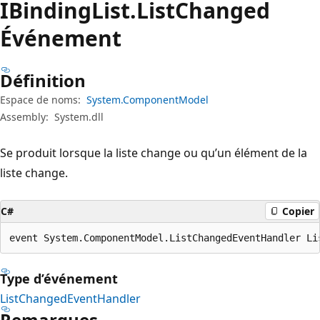
IBinding
List.
List
Changed
Événement
Définition
Espace de noms:
System.ComponentModel
Assembly:
System.dll
Se produit lorsque la liste change ou qu’un élément de la
liste change.
C#
Copier
event System.ComponentModel.ListChangedEventHandler Li
Type d’événement
ListChangedEventHandler
Remarques