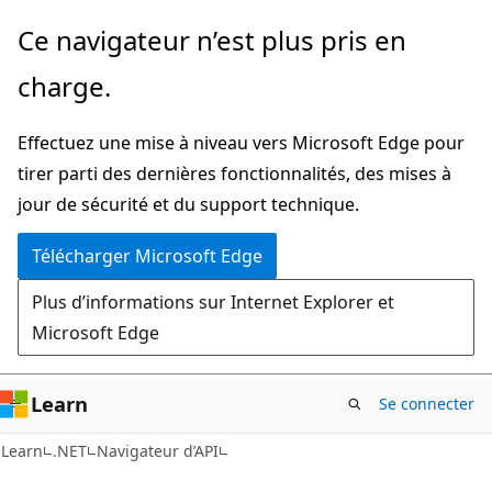
Passer
Passer
Ce navigateur n’est plus pris en
directement
à
charge.
au
la
contenu
navigation
Effectuez une mise à niveau vers Microsoft Edge pour
principal
dans
tirer parti des dernières fonctionnalités, des mises à
la
jour de sécurité et du support technique.
page
Télécharger Microsoft Edge
Plus d’informations sur Internet Explorer et
Microsoft Edge
Learn
Se connecter
C#
Learn
.NET
Navigateur d’API