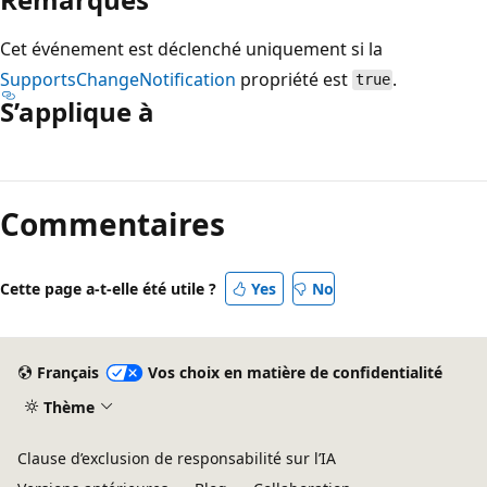
Cet événement est déclenché uniquement si la
SupportsChangeNotification
propriété est
.
true
S’applique à
Mode
lecture
Commentaires
désactivé
Cette page a-t-elle été utile ?
Yes
No
Français
Vos choix en matière de confidentialité
Thème
Clause d’exclusion de responsabilité sur l’IA