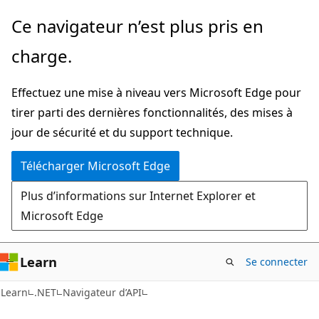
Passer
Passer
Ce navigateur n’est plus pris en
directement
à
charge.
au
la
contenu
navigation
Effectuez une mise à niveau vers Microsoft Edge pour
principal
dans
tirer parti des dernières fonctionnalités, des mises à
la
jour de sécurité et du support technique.
page
Télécharger Microsoft Edge
Plus d’informations sur Internet Explorer et
Microsoft Edge
Learn
Se connecter
C#
Learn
.NET
Navigateur d’API