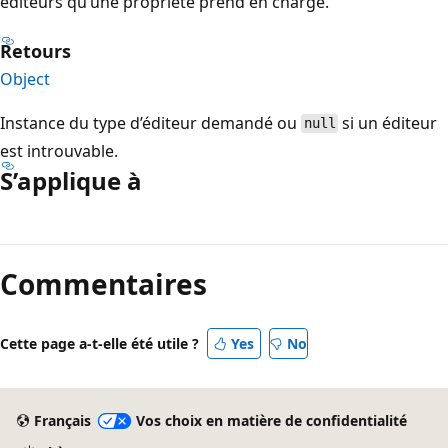
éditeurs qu’une propriété prend en charge.
Retours
Object
Instance du type d’éditeur demandé ou
si un éditeur
null
est introuvable.
S’applique à
Mode
lecture
Commentaires
désactivé
Cette page a-t-elle été utile ?
Yes
No
Français
Vos choix en matière de confidentialité