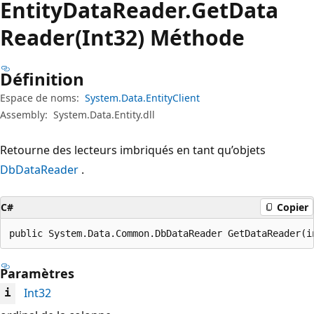
Entity
Data
Reader.
Get
Data
Reader(Int32) Méthode
Définition
Espace de noms:
System.Data.EntityClient
Assembly:
System.Data.Entity.dll
Retourne des lecteurs imbriqués en tant qu’objets
DbDataReader
.
C#
Copier
public System.Data.Common.DbDataReader GetDataReader(i
Paramètres
Int32
i