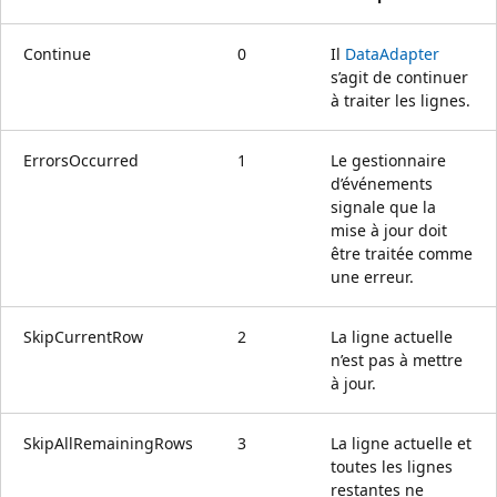
Continue
0
Il
DataAdapter
s’agit de continuer
à traiter les lignes.
ErrorsOccurred
1
Le gestionnaire
d’événements
signale que la
mise à jour doit
être traitée comme
une erreur.
SkipCurrentRow
2
La ligne actuelle
n’est pas à mettre
à jour.
SkipAllRemainingRows
3
La ligne actuelle et
toutes les lignes
restantes ne