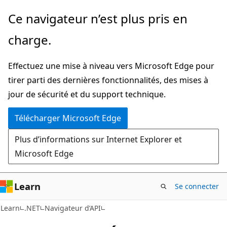
Passer
Passer
Ce navigateur n’est plus pris en
directement
à
charge.
au
la
contenu
navigation
Effectuez une mise à niveau vers Microsoft Edge pour
principal
dans
tirer parti des dernières fonctionnalités, des mises à
la
jour de sécurité et du support technique.
page
Télécharger Microsoft Edge
Plus d’informations sur Internet Explorer et
Microsoft Edge
Learn
Se connecter
C#
Learn
.NET
Navigateur d’API