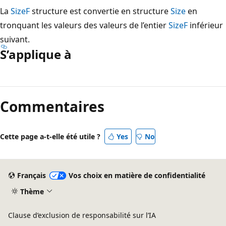
La
SizeF
structure est convertie en structure
Size
en
tronquant les valeurs des valeurs de l’entier
SizeF
inférieur
suivant.
S’applique à
Mode
lecture
Commentaires
désactivé
Cette page a-t-elle été utile ?
Yes
No
Français
Vos choix en matière de confidentialité
Thème
Clause d’exclusion de responsabilité sur l’IA