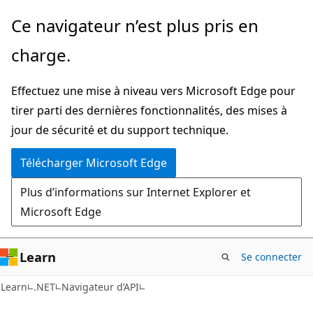
Passer
Passer
Ce navigateur n’est plus pris en
directement
à
charge.
au
la
contenu
navigation
Effectuez une mise à niveau vers Microsoft Edge pour
principal
dans
tirer parti des dernières fonctionnalités, des mises à
la
jour de sécurité et du support technique.
page
Télécharger Microsoft Edge
Plus d’informations sur Internet Explorer et
Microsoft Edge
Learn
Se connecter
C#
Learn
.NET
Navigateur d’API