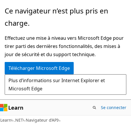
Passer
Passer
Ce navigateur n’est plus pris en
directement
à
charge.
au
la
contenu
navigation
Effectuez une mise à niveau vers Microsoft Edge pour
principal
dans
tirer parti des dernières fonctionnalités, des mises à
la
jour de sécurité et du support technique.
page
Télécharger Microsoft Edge
Plus d’informations sur Internet Explorer et
Microsoft Edge
Learn
Se connecter
C#
Learn
.NET
Navigateur d’API