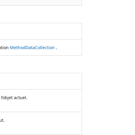
ation
MethodDataCollection
.
l’objet actuel.
ut.