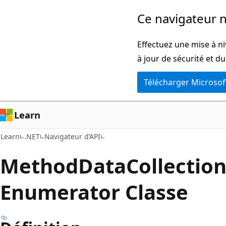
Passer
Passer
Ce navigateur n
directement
à
au
la
Effectuez une mise à ni
contenu
navigation
à jour de sécurité et d
principal
dans
Télécharger Microsof
la
page
Learn
Learn
.NET
Navigateur d’API
Method
Data
Collection
Enumerator Classe