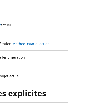
t
actuel.
mération
MethodDataCollection
.
e l’énumération
objet actuel.
s explicites