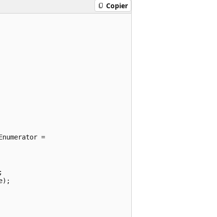
Copier
numerator =



);
