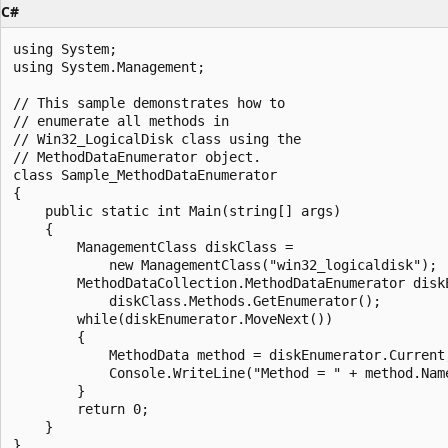
C#
using System;

using System.Management;

// This sample demonstrates how to

// enumerate all methods in

// Win32_LogicalDisk class using the

// MethodDataEnumerator object.

class Sample_MethodDataEnumerator

{

    public static int Main(string[] args)

    {

        ManagementClass diskClass =

            new ManagementClass("win32_logicaldisk");

        MethodDataCollection.MethodDataEnumerator diskE
            diskClass.Methods.GetEnumerator();

        while(diskEnumerator.MoveNext())

        {

            MethodData method = diskEnumerator.Current;
            Console.WriteLine("Method = " + method.Name
        }

        return 0;

    }
