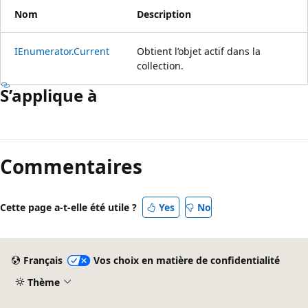
Nom
Description
IEnumerator.Current
Obtient l’objet actif dans la
collection.
S’applique à
Mode
lecture
Commentaires
désactivé
Cette page a-t-elle été utile ?
Yes
No
Français
Vos choix en matière de confidentialité
Thème