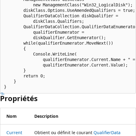
            new ManagementClass("Win32_LogicalDisk");

        diskClass.Options.UseAmendedQualifiers = true;

        QualifierDataCollection diskQualifier =

            diskClass.Qualifiers;

        QualifierDataCollection.QualifierDataEnumerator
            qualifierEnumerator =

            diskQualifier.GetEnumerator();

        while(qualifierEnumerator.MoveNext())

        {

            Console.WriteLine(

                qualifierEnumerator.Current.Name + " = 
                qualifierEnumerator.Current.Value);

        }

        return 0;

    }

Propriétés
Nom
Description
Current
Obtient ou définit le courant
QualifierData