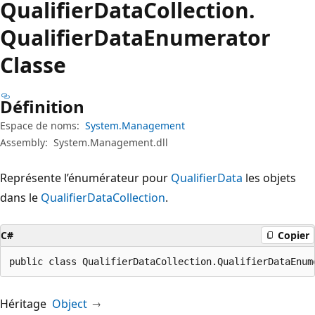
Qualifier
Data
Collection.
Qualifier
Data
Enumerator
Classe
Définition
Espace de noms:
System.Management
Assembly:
System.Management.dll
Représente l’énumérateur pour
QualifierData
les objets
dans le
QualifierDataCollection
.
C#
Copier
public class QualifierDataCollection.QualifierDataEnum
Héritage
Object