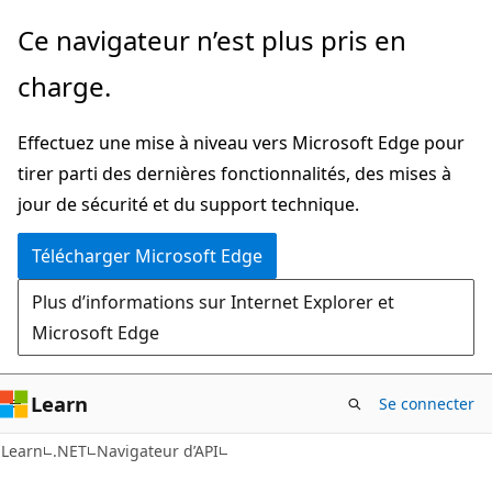
Passer
Passer
Ce navigateur n’est plus pris en
directement
à
charge.
au
la
contenu
navigation
Effectuez une mise à niveau vers Microsoft Edge pour
principal
dans
tirer parti des dernières fonctionnalités, des mises à
la
jour de sécurité et du support technique.
page
Télécharger Microsoft Edge
Plus d’informations sur Internet Explorer et
Microsoft Edge
Learn
Se connecter
C#
Learn
.NET
Navigateur d’API