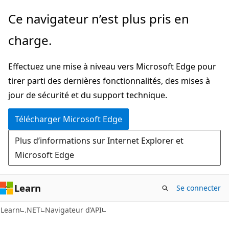
Passer
Passer
Ce navigateur n’est plus pris en
directement
à
charge.
au
la
contenu
navigation
Effectuez une mise à niveau vers Microsoft Edge pour
principal
dans
tirer parti des dernières fonctionnalités, des mises à
la
jour de sécurité et du support technique.
page
Télécharger Microsoft Edge
Plus d’informations sur Internet Explorer et
Microsoft Edge
Learn
Se connecter
C#
Learn
.NET
Navigateur d’API