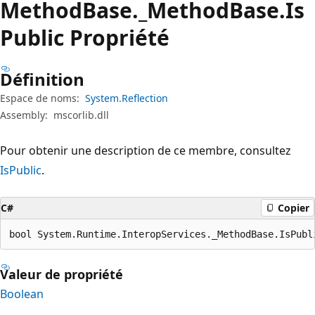
Method
Base._Method
Base.
Is
Public Propriété
Définition
Espace de noms:
System.Reflection
Assembly:
mscorlib.dll
Pour obtenir une description de ce membre, consultez
IsPublic
.
C#
Copier
bool System.Runtime.InteropServices._MethodBase.IsPubl
Valeur de propriété
Boolean