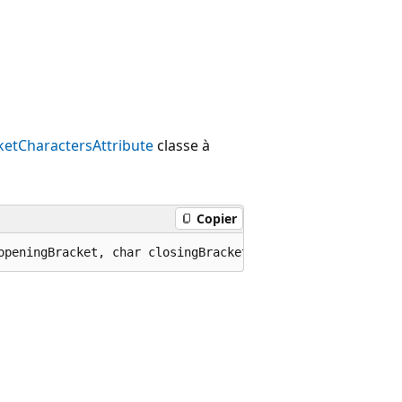
etCharactersAttribute
classe à
Copier
openingBracket, char closingBracket);