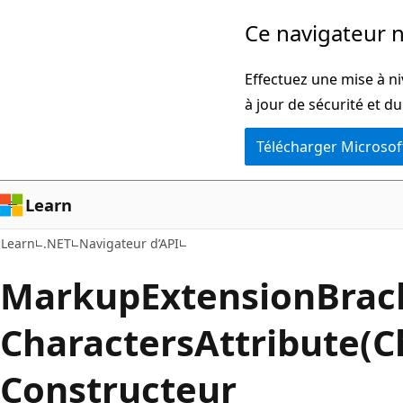
Passer
Passer
Ce navigateur n
directement
à
au
la
Effectuez une mise à ni
contenu
navigation
à jour de sécurité et d
principal
dans
Télécharger Microsof
la
page
Learn
Learn
.NET
Navigateur d’API
Markup
Extension
Brac
Characters
Attribute(C
Constructeur