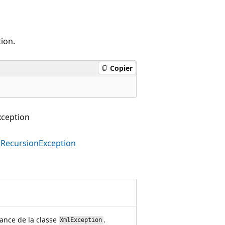
ion.
Copier
ception
lRecursionException
tance de la classe
.
XmlException