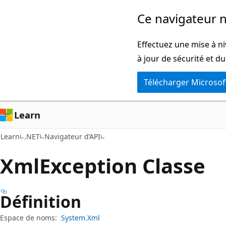
Passer
Passer
Ce navigateur n
directement
à
au
la
Effectuez une mise à ni
contenu
navigation
à jour de sécurité et d
principal
dans
Télécharger Microsof
la
page
Learn
Learn
.NET
Navigateur d’API
Xml
Exception Classe
Définition
Espace de noms:
System.Xml