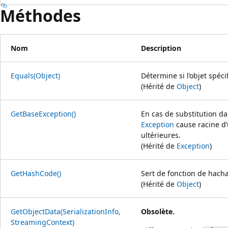
Méthodes
Nom
Description
Equals(Object)
Détermine si l’objet spécif
(Hérité de
Object
)
GetBaseException()
En cas de substitution da
Exception
cause racine d’
ultérieures.
(Hérité de
Exception
)
GetHashCode()
Sert de fonction de hach
(Hérité de
Object
)
GetObjectData(SerializationInfo,
Obsolète.
StreamingContext)