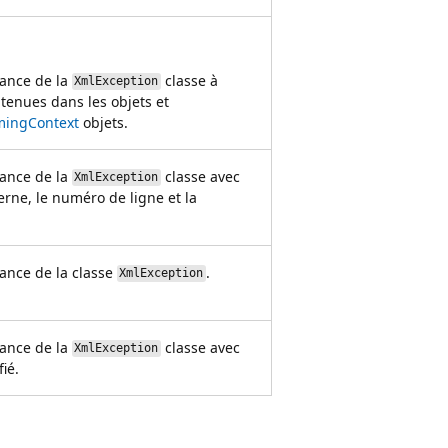
tance de la
classe à
XmlException
ntenues dans les objets et
mingContext
objets.
tance de la
classe avec
XmlException
erne, le numéro de ligne et la
tance de la classe
.
XmlException
tance de la
classe avec
XmlException
ié.