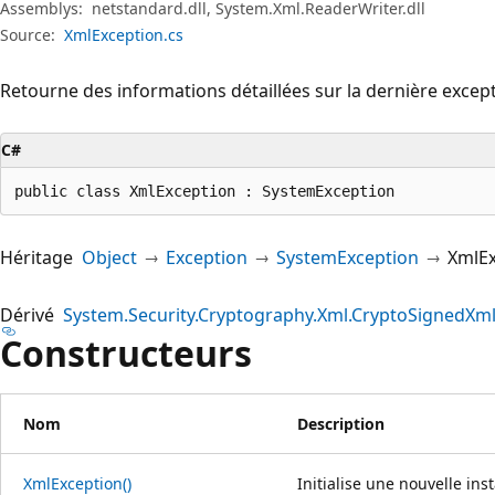
Assemblys:
netstandard.dll, System.Xml.ReaderWriter.dll
Source:
XmlException.cs
Retourne des informations détaillées sur la dernière except
C#
public class XmlException : SystemException
Héritage
Object
Exception
SystemException
XmlEx
Dérivé
System.Security.Cryptography.Xml.CryptoSignedXm
Constructeurs
Nom
Description
XmlException()
Initialise une nouvelle ins