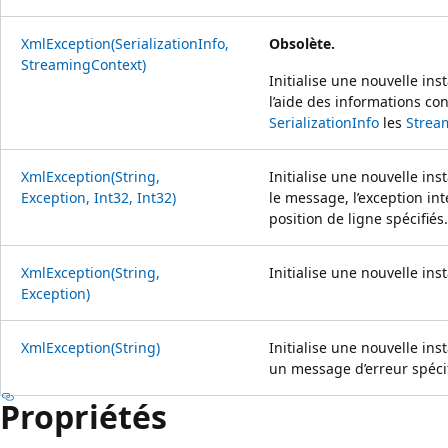
XmlException(SerializationInfo,
Obsolète.
StreamingContext)
Initialise une nouvelle ins
l’aide des informations co
SerializationInfo
les
Strea
XmlException(String,
Initialise une nouvelle ins
Exception, Int32, Int32)
le message, l’exception int
position de ligne spécifiés.
XmlException(String,
Initialise une nouvelle ins
Exception)
XmlException(String)
Initialise une nouvelle ins
un message d’erreur spécif
Propriétés