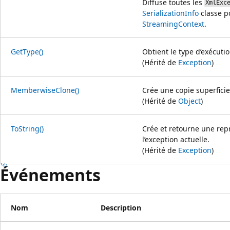
Diffuse toutes les
XmlExc
SerializationInfo
classe p
StreamingContext
.
GetType()
Obtient le type d’exécutio
(Hérité de
Exception
)
MemberwiseClone()
Crée une copie superfici
(Hérité de
Object
)
ToString()
Crée et retourne une rep
l’exception actuelle.
(Hérité de
Exception
)
Événements
Nom
Description