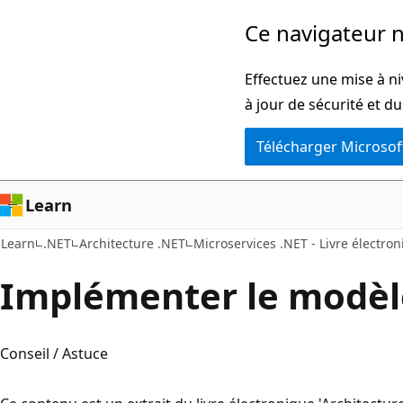
Passer
Ce navigateur n
directement
au
Effectuez une mise à ni
contenu
à jour de sécurité et d
principal
Télécharger Microsof
Learn
Learn
.NET
Architecture .NET
Microservices .NET - Livre électron
Implémenter le modèl
Conseil / Astuce