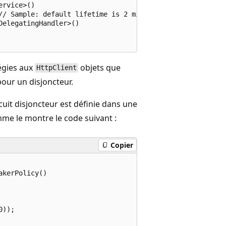
rvice>()

// Sample: default lifetime is 2 minutes

elegatingHandler>()

égies aux
objets que
HttpClient
 pour un disjoncteur.
cuit disjoncteur est définie dans une
mme le montre le code suivant :
Copier
kerPolicy()

));
