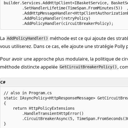
builder.Services.AddHttpClient<IBasketService, BasketSe
        .SetHandlerLifetime(TimeSpan.FromMinutes(5))  
        .AddHttpMessageHandler<HttpClientAuthorizationD
        .AddPolicyHandler(retryPolicy)

La
méthode est ce qui ajoute des strat
AddPolicyHandler()
vous utiliserez. Dans ce cas, elle ajoute une stratégie Polly
Pour avoir une approche plus modulaire, la politique de cir
méthode distincte appelée
, co
GetCircuitBreakerPolicy()
C#
// also in Program.cs

static IAsyncPolicy<HttpResponseMessage> GetCircuitBrea
{

    return HttpPolicyExtensions

        .HandleTransientHttpError()

        .CircuitBreakerAsync(5, TimeSpan.FromSeconds(30