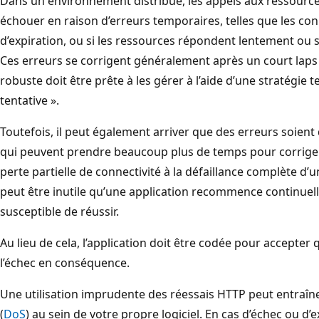
Dans un environnement distribué, les appels aux ressource
échouer en raison d’erreurs temporaires, telles que les con
d’expiration, ou si les ressources répondent lentement ou
Ces erreurs se corrigent généralement après un court laps
robuste doit être prête à les gérer à l’aide d’une stratégie 
tentative ».
Toutefois, il peut également arriver que des erreurs soie
qui peuvent prendre beaucoup plus de temps pour corriger.
perte partielle de connectivité à la défaillance complète d’un
peut être inutile qu’une application recommence continue
susceptible de réussir.
Au lieu de cela, l’application doit être codée pour accepter
l’échec en conséquence.
Une utilisation imprudente des réessais HTTP peut entraîne
(
DoS
) au sein de votre propre logiciel. En cas d’échec ou d’