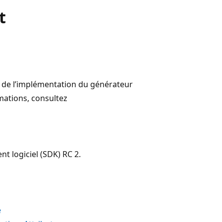
t
on de l’implémentation du générateur
rmations, consultez
t logiciel (SDK) RC 2.
e