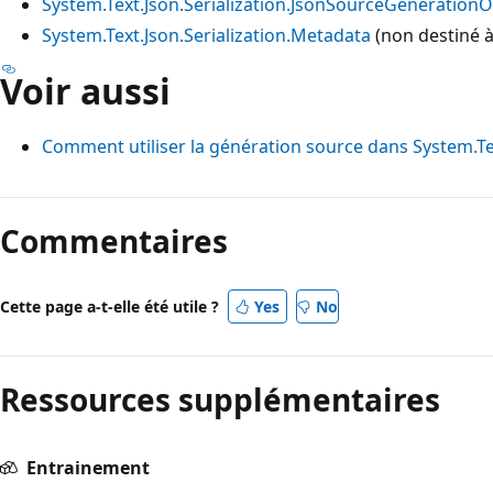
System.Text.Json.Serialization.JsonSourceGenerationO
System.Text.Json.Serialization.Metadata
(non destiné à 
Voir aussi
Comment utiliser la génération source dans System.Te
Mode
lecture
Commentaires
désactivé
Cette page a-t-elle été utile ?
Yes
No
Ressources supplémentaires
Entrainement