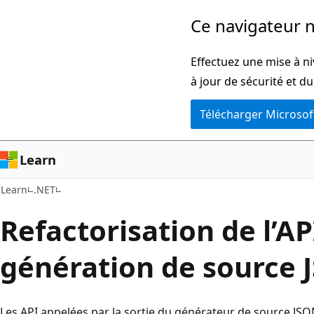
Passer
Ce navigateur n
directement
au
Effectuez une mise à ni
contenu
à jour de sécurité et d
principal
Télécharger Microsof
Learn
Learn
.NET
Refactorisation de l’AP
génération de source 
Les API appelées par la sortie du générateur de source JSON