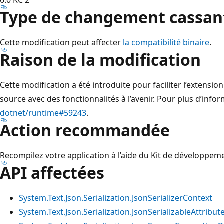
Type de changement cassan
Cette modification peut affecter
la compatibilité binaire
.
Raison de la modification
Cette modification a été introduite pour faciliter l’extensi
source avec des fonctionnalités à l’avenir. Pour plus d’info
dotnet/runtime#59243
.
Action recommandée
Recompilez votre application à l’aide du Kit de développemen
API affectées
System.Text.Json.Serialization.JsonSerializerContext
System.Text.Json.Serialization.JsonSerializableAttribut