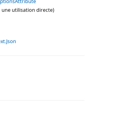
ptionsAttribute
une utilisation directe)
xt.Json