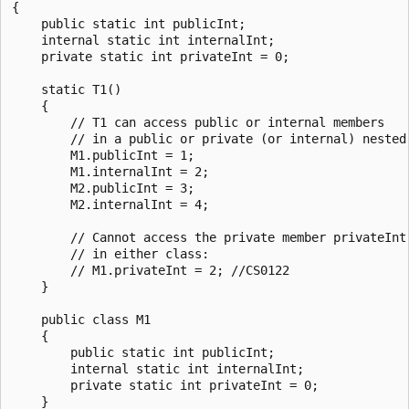
{

    public static int publicInt;

    internal static int internalInt;

    private static int privateInt = 0;

    static T1()

    {

        // T1 can access public or internal members

        // in a public or private (or internal) nested 
        M1.publicInt = 1;

        M1.internalInt = 2;

        M2.publicInt = 3;

        M2.internalInt = 4;

        // Cannot access the private member privateInt

        // in either class:

        // M1.privateInt = 2; //CS0122

    }

    public class M1

    {

        public static int publicInt;

        internal static int internalInt;

        private static int privateInt = 0;

    }
