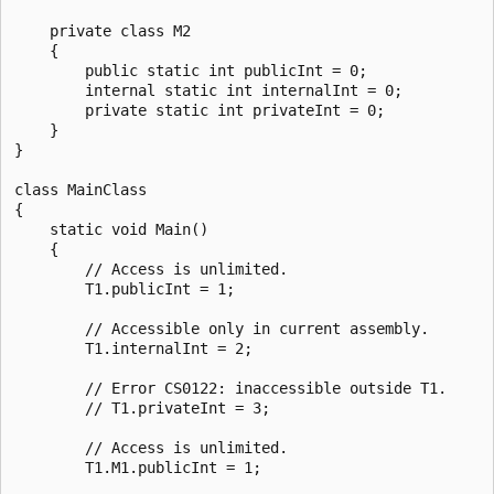
    private class M2

    {

        public static int publicInt = 0;

        internal static int internalInt = 0;

        private static int privateInt = 0;

    }

}

class MainClass

{

    static void Main()

    {

        // Access is unlimited.

        T1.publicInt = 1;

        // Accessible only in current assembly.

        T1.internalInt = 2;

        // Error CS0122: inaccessible outside T1.

        // T1.privateInt = 3;

        // Access is unlimited.

        T1.M1.publicInt = 1;
