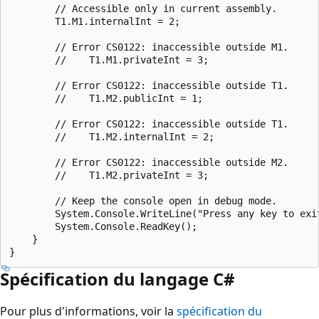
        // Accessible only in current assembly.

        T1.M1.internalInt = 2;

        // Error CS0122: inaccessible outside M1.

        //    T1.M1.privateInt = 3;

        // Error CS0122: inaccessible outside T1.

        //    T1.M2.publicInt = 1;

        // Error CS0122: inaccessible outside T1.

        //    T1.M2.internalInt = 2;

        // Error CS0122: inaccessible outside M2.

        //    T1.M2.privateInt = 3;

        // Keep the console open in debug mode.

        System.Console.WriteLine("Press any key to exit
        System.Console.ReadKey();

    }

Spécification du langage C#
Pour plus d'informations, voir la
spécification du