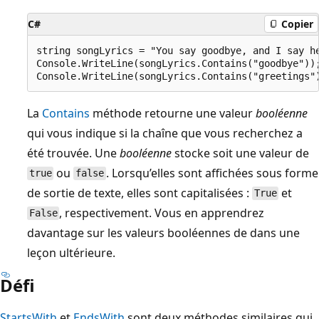
C#
Copier
string songLyrics = "You say goodbye, and I say he
Console.WriteLine(songLyrics.Contains("goodbye"));
La
Contains
méthode retourne une valeur
booléenne
qui vous indique si la chaîne que vous recherchez a
été trouvée. Une
booléenne
stocke soit une valeur de
ou
. Lorsqu’elles sont affichées sous forme
true
false
de sortie de texte, elles sont capitalisées :
et
True
, respectivement. Vous en apprendrez
False
davantage sur les valeurs booléennes de
dans une
leçon ultérieure.
Défi
StartsWith
et
EndsWith
sont deux méthodes similaires qui