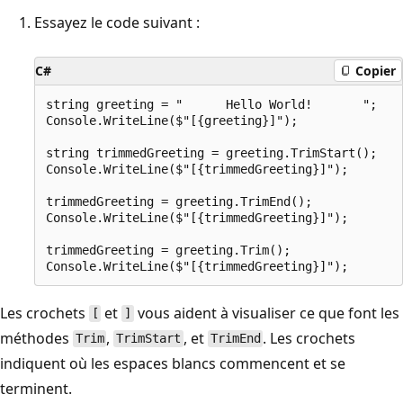
Essayez le code suivant :
C#
Copier
string greeting = "      Hello World!       ";

Console.WriteLine($"[{greeting}]");

string trimmedGreeting = greeting.TrimStart();

Console.WriteLine($"[{trimmedGreeting}]");

trimmedGreeting = greeting.TrimEnd();

Console.WriteLine($"[{trimmedGreeting}]");

trimmedGreeting = greeting.Trim();

Les crochets
et
vous aident à visualiser ce que font les
[
]
méthodes
,
, et
. Les crochets
Trim
TrimStart
TrimEnd
indiquent où les espaces blancs commencent et se
terminent.