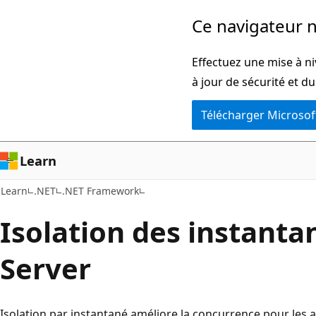
Passer
Ce navigateur n
directement
au
Effectuez une mise à ni
contenu
à jour de sécurité et d
principal
Télécharger Microsof
Learn
Learn
.NET
.NET Framework
Isolation des instant
Server
Isolation par instantané améliore la concurrence pour les a