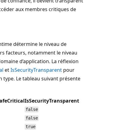
 de confiance, il devient transparent
accéder aux membres critiques de
time détermine le niveau de
rs facteurs, notamment le niveau
omaine d’application. La réflexion
al
et
IsSecurityTransparent
pour
 type. Le tableau suivant présente
afeCritical
IsSecurityTransparent
false
false
true