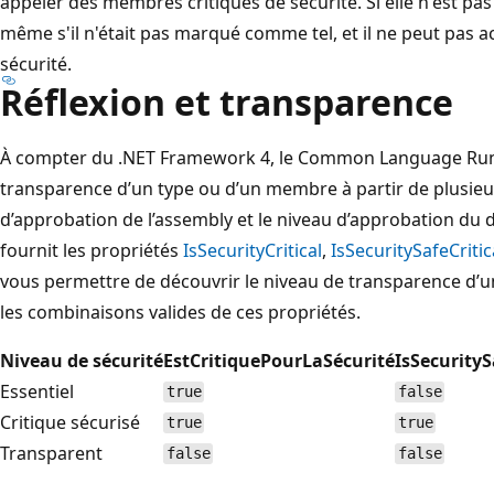
appeler des membres critiques de sécurité. Si elle n'est pas
même s'il n'était pas marqué comme tel, et il ne peut pas 
sécurité.
Réflexion et transparence
À compter du .NET Framework 4, le Common Language Run
transparence d’un type ou d’un membre à partir de plusieu
d’approbation de l’assembly et le niveau d’approbation du d
fournit les propriétés
IsSecurityCritical
,
IsSecuritySafeCritic
vous permettre de découvrir le niveau de transparence d’un
les combinaisons valides de ces propriétés.
Niveau de sécurité
EstCritiquePourLaSécurité
IsSecurityS
Essentiel
true
false
Critique sécurisé
true
true
Transparent
false
false