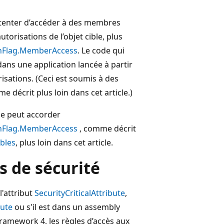
e tenter d’accéder à des membres
risations de l’objet cible, plus
onFlag.MemberAccess
. Le code qui
ans une application lancée à partir
isations. (Ceci est soumis à des
 décrit plus loin dans cet article.)
le peut accorder
onFlag.MemberAccess
, comme décrit
bles
, plus loin dans cet article.
s de sécurité
l'attribut
SecurityCriticalAttribute
,
bute
ou s'il est dans un assembly
Framework 4, les règles d’accès aux