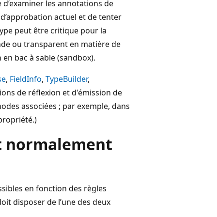
e d’examiner les annotations de
u d’approbation actuel et de tenter
pe peut être critique pour la
ande ou transparent en matière de
n en bac à sable (sandbox).
se
,
FieldInfo
,
TypeBuilder
,
tions de réflexion et d'émission de
thodes associées ; par exemple, dans
propriété.)
t normalement
sibles en fonction des règles
oit disposer de l’une des deux