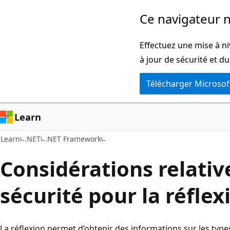
Passer
Ce navigateur n
directement
au
Effectuez une mise à ni
contenu
à jour de sécurité et d
principal
Télécharger Microsof
Learn
Learn
.NET
.NET Framework
Considérations relative
sécurité pour la réflex
La réflexion permet d’obtenir des informations sur les type