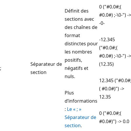
0 ("#0.0#;(
Définit des
#0.0#) ;-\0-") -
sections avec
-0-
des chaînes de
format
-12.345
distinctes pour
("#0.0#;(
les nombres
#0.0#) ;-\0-") -
positifs,
Séparateur de
(12.35)
;
négatifs et
section
nuls.
12.345 ("#0.0#
( #0.0#)") ->
Plus
12.35
d’informations
:
Le « ; »
0 ("#0.0#;(
Séparateur de
#0.0#)") -> 0.0
section
.