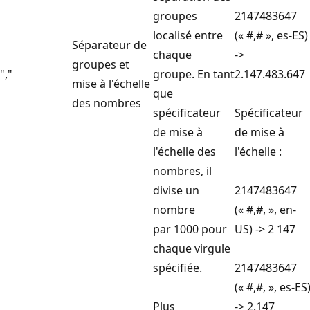
groupes
2147483647
localisé entre
(« #,# », es-ES)
Séparateur de
chaque
->
groupes et
","
groupe. En tant
2.147.483.647
mise à l'échelle
que
des nombres
spécificateur
Spécificateur
de mise à
de mise à
l'échelle des
l'échelle :
nombres, il
divise un
2147483647
nombre
(« #,#, », en-
par 1000 pour
US) -> 2 147
chaque virgule
spécifiée.
2147483647
(« #,#, », es-ES
Plus
-> 2.147