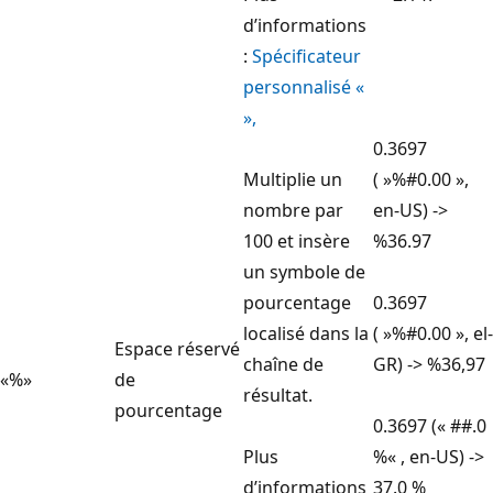
d’informations
:
Spécificateur
personnalisé «
»,
0.3697
Multiplie un
( »%#0.00 »,
nombre par
en-US) ->
100 et insère
%36.97
un symbole de
pourcentage
0.3697
localisé dans la
( »%#0.00 », el-
Espace réservé
chaîne de
GR) -> %36,97
«%»
de
résultat.
pourcentage
0.3697 (« ##.0
Plus
%« , en-US) ->
d’informations
37.0 %