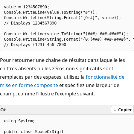
value = 1234567890;

Console.WriteLine(value.ToString("#"));

Console.WriteLine(String.Format("{0:#}", value));

// Displays 1234567890

Console.WriteLine(value.ToString("(###) ###-####"));

Console.WriteLine(String.Format("{0:(###) ###-####}", v
Pour retourner une chaîne de résultat dans laquelle les
chiffres absents ou les zéros non significatifs sont
remplacés par des espaces, utilisez la
fonctionnalité de
mise en forme composite
et spécifiez une largeur de
champ, comme l’illustre l’exemple suivant.
C#
Copier
using System;

public class SpaceOrDigit
