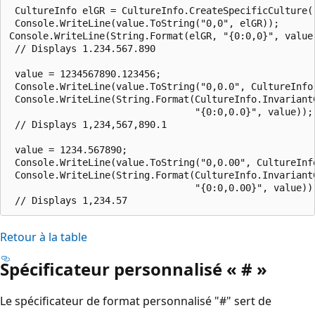
 CultureInfo elGR = CultureInfo.CreateSpecificCulture("
 Console.WriteLine(value.ToString("0,0", elGR));	

Console.WriteLine(String.Format(elGR, "{0:0,0}", value))
 // Displays 1.234.567.890

 value = 1234567890.123456;

 Console.WriteLine(value.ToString("0,0.0", CultureInfo.
 Console.WriteLine(String.Format(CultureInfo.InvariantC
                                 "{0:0,0.0}", value));	

 // Displays 1,234,567,890.1

 value = 1234.567890;

 Console.WriteLine(value.ToString("0,0.00", CultureInfo
 Console.WriteLine(String.Format(CultureInfo.InvariantC
                                 "{0:0,0.00}", value));	
Retour à la table
Spécificateur personnalisé « # »
Le spécificateur de format personnalisé "#" sert de