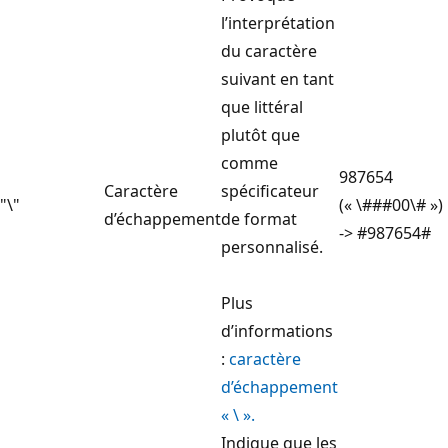
l’interprétation
du caractère
suivant en tant
que littéral
plutôt que
comme
987654
Caractère
spécificateur
"\"
(« \###00\# »)
d’échappement
de format
-> #987654#
personnalisé.
Plus
d’informations
:
caractère
d’échappement
« \ ».
Indique que les