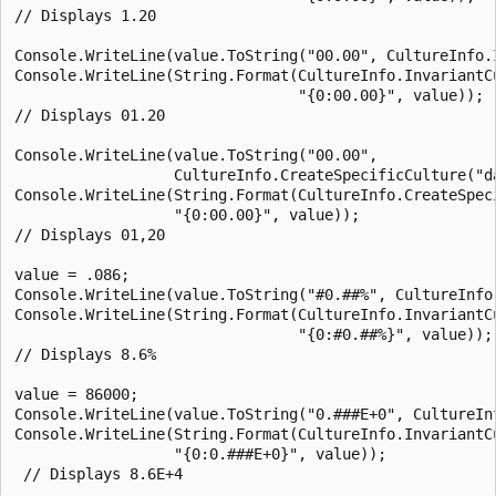
// Displays 1.20

Console.WriteLine(value.ToString("00.00", CultureInfo.I
Console.WriteLine(String.Format(CultureInfo.InvariantCu
                                "{0:00.00}", value));

// Displays 01.20

Console.WriteLine(value.ToString("00.00",

                  CultureInfo.CreateSpecificCulture("da
Console.WriteLine(String.Format(CultureInfo.CreateSpeci
                  "{0:00.00}", value));

// Displays 01,20

value = .086;

Console.WriteLine(value.ToString("#0.##%", CultureInfo.
Console.WriteLine(String.Format(CultureInfo.InvariantCu
                                "{0:#0.##%}", value));

// Displays 8.6%

value = 86000;

Console.WriteLine(value.ToString("0.###E+0", CultureInf
Console.WriteLine(String.Format(CultureInfo.InvariantCu
                  "{0:0.###E+0}", value));
