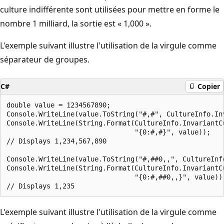
culture indifférente sont utilisées pour mettre en forme le
nombre 1 milliard, la sortie est « 1,000 ».
L'exemple suivant illustre l'utilisation de la virgule comme
séparateur de groupes.
C#
Copier
double value = 1234567890;

Console.WriteLine(value.ToString("#,#", CultureInfo.Inv
Console.WriteLine(String.Format(CultureInfo.InvariantCu
                                "{0:#,#}", value));

// Displays 1,234,567,890

Console.WriteLine(value.ToString("#,##0,,", CultureInfo
Console.WriteLine(String.Format(CultureInfo.InvariantCu
                                "{0:#,##0,,}", value));
L'exemple suivant illustre l'utilisation de la virgule comme