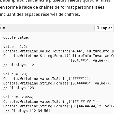
en forme à l'aide de chaînes de format personnalisées
incluant des espaces réservés de chiffres.
C#
Copier
double value;

value = 1.2;

Console.WriteLine(value.ToString("#.##", CultureInfo.In
Console.WriteLine(String.Format(CultureInfo.InvariantCu
                                "{0:#.##}", value));

// Displays 1.2

value = 123;

Console.WriteLine(value.ToString("#####"));

Console.WriteLine(String.Format("{0:#####}", value));

// Displays 123

value = 123456;

Console.WriteLine(value.ToString("[##-##-##]"));

Console.WriteLine(String.Format("{0:[##-##-##]}", value
 // Displays [12-34-56]
