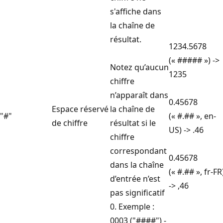
s'affiche dans
la chaîne de
résultat.
1234.5678
(« ##### ») ->
Notez qu’aucun
1235
chiffre
n’apparaît dans
0.45678
Espace réservé
la chaîne de
"#"
(« #.## », en-
de chiffre
résultat si le
US) -> .46
chiffre
correspondant
0.45678
dans la chaîne
(« #.## », fr-FR
d’entrée n’est
-> ,46
pas significatif
0. Exemple :
0003 ("####") -