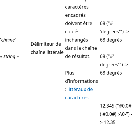
caractères
encadrés
doivent être
68 ("#
copiés
'degrees'") ->
'
chaîne
'
inchangés
68 degrés
Délimiteur de
dans la chaîne
chaîne littérale
«
string
»
de résultat.
68 ("#'
degrees'") ->
Plus
68 degrés
d’informations
:
littéraux de
caractères
.
12.345 ("#0.0#
( #0.0#) ;-\0-") 
> 12.35