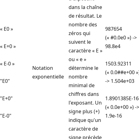
dans la chaîne
de résultat. Le
nombre des
« E0 »
987654
zéros qui
(« #0.0e0 ») ->
suivent le
« E+0 »
98.8e4
caractère « E »
ou « e »
« E-0 »
1503.92311
Notation
détermine le
(« 0.0##e+00 »
exponentielle
nombre
"E0"
-> 1.504e+03
minimal de
chiffres dans
"E+0"
1.8901385E-16
l'exposant. Un
(« 0.0e+00 ») -
signe plus (+)
"E-0"
1.9e-16
indique qu'un
caractère de
signe précède