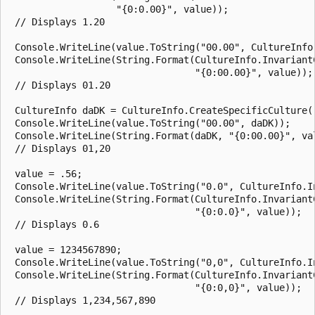
                   "{0:0.00}", value));

 // Displays 1.20

 Console.WriteLine(value.ToString("00.00", CultureInfo.
 Console.WriteLine(String.Format(CultureInfo.InvariantC
                                 "{0:00.00}", value));

 // Displays 01.20

 CultureInfo daDK = CultureInfo.CreateSpecificCulture("
 Console.WriteLine(value.ToString("00.00", daDK));

 Console.WriteLine(String.Format(daDK, "{0:00.00}", val
 // Displays 01,20

 value = .56;

 Console.WriteLine(value.ToString("0.0", CultureInfo.In
 Console.WriteLine(String.Format(CultureInfo.InvariantC
                                 "{0:0.0}", value));

 // Displays 0.6

 value = 1234567890;

 Console.WriteLine(value.ToString("0,0", CultureInfo.In
 Console.WriteLine(String.Format(CultureInfo.InvariantC
                                 "{0:0,0}", value));	

 // Displays 1,234,567,890
