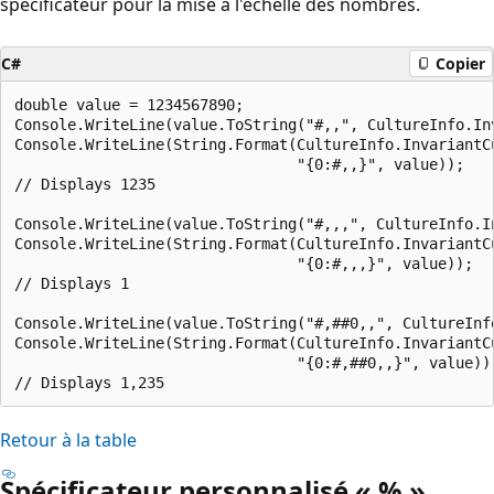
spécificateur pour la mise à l'échelle des nombres.
C#
Copier
double value = 1234567890;

Console.WriteLine(value.ToString("#,,", CultureInfo.Inv
Console.WriteLine(String.Format(CultureInfo.InvariantCu
                                "{0:#,,}", value));	

// Displays 1235

Console.WriteLine(value.ToString("#,,,", CultureInfo.In
Console.WriteLine(String.Format(CultureInfo.InvariantCu
                                "{0:#,,,}", value));

// Displays 1

Console.WriteLine(value.ToString("#,##0,,", CultureInfo
Console.WriteLine(String.Format(CultureInfo.InvariantCu
                                "{0:#,##0,,}", value));
Retour à la table
Spécificateur personnalisé « % »