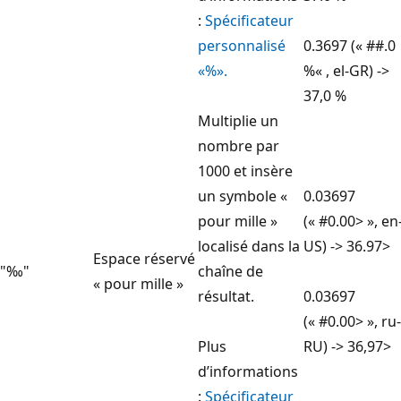
:
Spécificateur
personnalisé
0.3697 (« ##.0
«%».
%« , el-GR) ->
37,0 %
Multiplie un
nombre par
1000 et insère
un symbole «
0.03697
pour mille »
(« #0.00> », en
localisé dans la
US) -> 36.97>
Espace réservé
"‰"
chaîne de
« pour mille »
résultat.
0.03697
(« #0.00> », ru-
Plus
RU) -> 36,97>
d’informations
:
Spécificateur