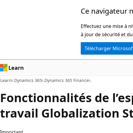
Passer
Ce navigateur n
directement
au
Effectuez une mise à ni
contenu
à jour de sécurité et d
principal
Télécharger Microsof
Learn
Learn
Dynamics 365
Dynamics 365 Finance
Fonctionnalités de l’e
travail Globalization S
Important