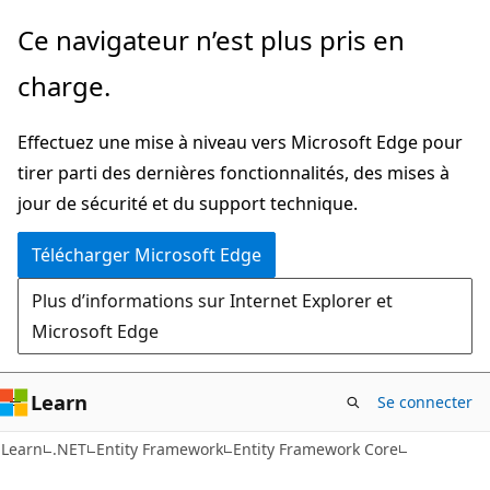
Passer
Ce navigateur n’est plus pris en
directement
charge.
au
contenu
Effectuez une mise à niveau vers Microsoft Edge pour
principal
tirer parti des dernières fonctionnalités, des mises à
jour de sécurité et du support technique.
Télécharger Microsoft Edge
Plus d’informations sur Internet Explorer et
Microsoft Edge
Learn
Se connecter
Learn
.NET
Entity Framework
Entity Framework Core