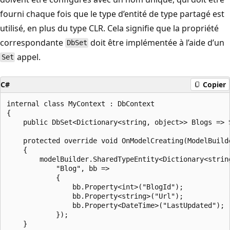
fourni chaque fois que le type d’entité de type partagé est
utilisé, en plus du type CLR. Cela signifie que la propriété
correspondante
doit être implémentée à l’aide d’un
DbSet
appel.
Set
C#
Copier
internal class MyContext : DbContext

{

    public DbSet<Dictionary<string, object>> Blogs => 
    protected override void OnModelCreating(ModelBuilde
    {

        modelBuilder.SharedTypeEntity<Dictionary<string
            "Blog", bb =>

            {

                bb.Property<int>("BlogId");

                bb.Property<string>("Url");

                bb.Property<DateTime>("LastUpdated");

            });

    }
