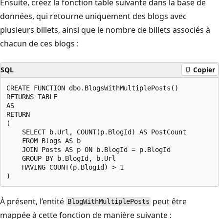
Ensuite, créez la fonction table suivante dans la base de
données, qui retourne uniquement des blogs avec
plusieurs billets, ainsi que le nombre de billets associés à
chacun de ces blogs :
SQL
Copier
CREATE FUNCTION dbo.BlogsWithMultiplePosts()

RETURNS TABLE

AS

RETURN

(

    SELECT b.Url, COUNT(p.BlogId) AS PostCount

    FROM Blogs AS b

    JOIN Posts AS p ON b.BlogId = p.BlogId

    GROUP BY b.BlogId, b.Url

    HAVING COUNT(p.BlogId) > 1

À présent, l’entité
peut être
BlogWithMultiplePosts
mappée à cette fonction de manière suivante :