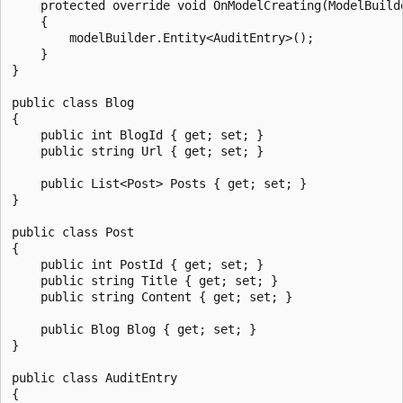
    protected override void OnModelCreating(ModelBuilde
    {

        modelBuilder.Entity<AuditEntry>();

    }

}

public class Blog

{

    public int BlogId { get; set; }

    public string Url { get; set; }

    public List<Post> Posts { get; set; }

}

public class Post

{

    public int PostId { get; set; }

    public string Title { get; set; }

    public string Content { get; set; }

    public Blog Blog { get; set; }

}

public class AuditEntry

{
