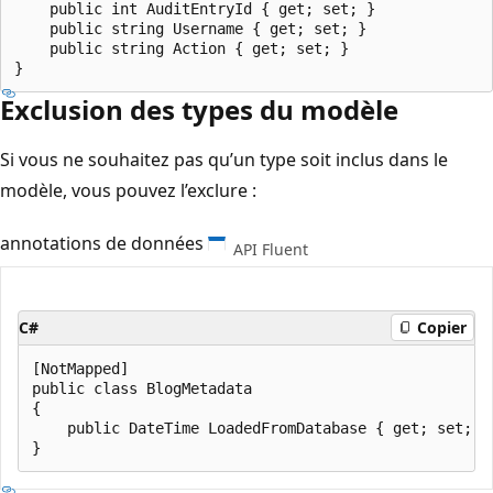
    public int AuditEntryId { get; set; }

    public string Username { get; set; }

    public string Action { get; set; }

Exclusion des types du modèle
Si vous ne souhaitez pas qu’un type soit inclus dans le
modèle, vous pouvez l’exclure :
annotations de données
API Fluent
C#
Copier
[NotMapped]

public class BlogMetadata

{

    public DateTime LoadedFromDatabase { get; set; }
