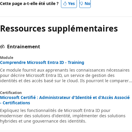
Cette page a-t-elle été utile ?
Yes
No
Ressources supplémentaires
Entrainement
Module
Comprendre Microsoft Entra ID - Training
Ce module fournit aux apprenants les connaissances nécessaires
pour décrire Microsoft Entra ID, un service de gestion des
identités et des accès basé sur le cloud. Ils pourront le comparer
à AD DS, comprendre son rôle en tant qu’annuaire pour les
services cloud et découvrir ses fonctionnalités de sécurité. Ils
Certification
découvriront également Microsoft Entra Domain Services.
Microsoft Certifié : Administrateur d'Identité et d'Accès Associé
- Certifications
Expliquez les fonctionnalités de Microsoft Entra ID pour
moderniser des solutions d’identité, implémenter des solutions
hybrides et une gouvernance des identités.