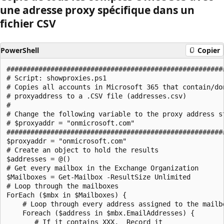
une adresse proxy spécifique dans un
fichier CSV
PowerShell
Copier
#######################################################
# Script: showproxies.ps1

# Copies all accounts in Microsoft 365 that contain/don
# proxyaddress to a .CSV file (addresses.csv)

#

# Change the following variable to the proxy address st
# $proxyaddr = "onmicrosoft.com"

#######################################################
$proxyaddr = "onmicrosoft.com"

# Create an object to hold the results

$addresses = @()

# Get every mailbox in the Exchange Organization

$Mailboxes = Get-Mailbox -ResultSize Unlimited

# Loop through the mailboxes

ForEach ($mbx in $Mailboxes) {

    # Loop through every address assigned to the mailbo
    Foreach ($address in $mbx.EmailAddresses) {

       # If it contains XXX,  Record it
