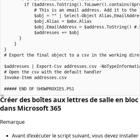
        if ($address.ToString().ToLower().contains($pro
            # This is an email address. Add it to the l
            $obj = "" | Select-Object Alias,EmailAddres
            $obj.Alias = $mbx.Alias

            $obj.EmailAddress = $address.ToString() #.S
            $addresses += $obj

      }

    }

}

# Export the final object to a csv in the working direc
$addresses | Export-Csv addresses.csv -NoTypeInformatio
# Open the csv with the default handler

Invoke-Item addresses.csv

Créer des boîtes aux lettres de salle en bloc
dans Microsoft 365
Remarque
Avant d’exécuter le script suivant, vous devez installer