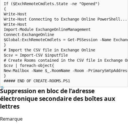
If ($ExchRemoteCmdlets.State -ne "Opened")

{

Write-Host

Write-Host Connecting to Exchange Online PowerShell...

Write-Host

Import-Module ExchangeOnlineManagement

Connect-ExchangeOnline

$Global:ExchRemoteCmdlets = Get-PSSession -Name Exchang
}

# Import the CSV file in Exchange Online

$csv = Import-CSV $inputfile

# Create Rooms contained in the CSV file in Exchange On
$csv | foreach-object{

New-Mailbox -Name $_.RoomName -Room -PrimarySmtpAddres
}

Suppression en bloc de l’adresse
électronique secondaire des boîtes aux
lettres
Remarque