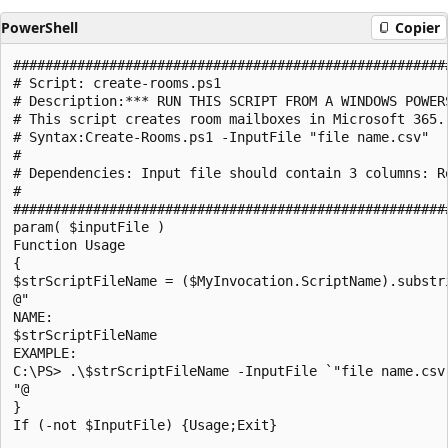
PowerShell
Copier
#######################################################
# Script: create-rooms.ps1

# Description:*** RUN THIS SCRIPT FROM A WINDOWS POWERS
# This script creates room mailboxes in Microsoft 365.

# Syntax:Create-Rooms.ps1 -InputFile "file name.csv"

#

# Dependencies: Input file should contain 3 columns: R
#

#######################################################
param( $inputFile )

Function Usage

{

$strScriptFileName = ($MyInvocation.ScriptName).substr
@"

NAME:

$strScriptFileName

EXAMPLE:

C:\PS> .\$strScriptFileName -InputFile `"file name.csv`
"@

}

If (-not $InputFile) {Usage;Exit}
