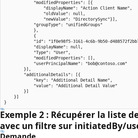
            "modifiedProperties": [{

                "displayName": "Action Client Name",

                "oldValue": null,

                "newValue": "DirectorySync"}],

            "groupType": "unifiedGroups"

            }, 

            {

            "id": "1f0e98f5-3161-4c6b-9b50-d488572f2bb7
            "displayName": null,

            "Type": "User",

            "modifiedProperties": [],

            "userPrincipalName": "bob@contoso.com"

        }],

        "additionalDetails": [{

            "key": "Additional Detail Name",

            "value": "Additional Detail Value"

        }]

    }]

Exemple 2 : Récupérer la liste d
avec un filtre sur initiatedBy/us
Demande