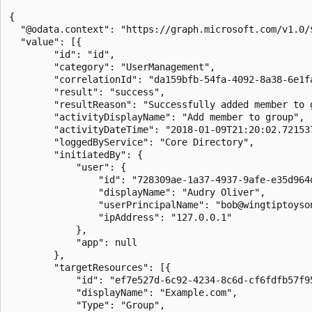
{

  "@odata.context": "https://graph.microsoft.com/v1.0/
  "value": [{

        "id": "id",

        "category": "UserManagement",

        "correlationId": "da159bfb-54fa-4092-8a38-6e1fa
        "result": "success",

        "resultReason": "Successfully added member to g
        "activityDisplayName": "Add member to group",

        "activityDateTime": "2018-01-09T21:20:02.721537
        "loggedByService": "Core Directory",

        "initiatedBy": {

            "user": {

                "id": "728309ae-1a37-4937-9afe-e35d964d
                "displayName": "Audry Oliver",

                "userPrincipalName": "bob@wingtiptoyson
                "ipAddress": "127.0.0.1"

            },

            "app": null

        },

        "targetResources": [{

            "id": "ef7e527d-6c92-4234-8c6d-cf6fdfb57f95
            "displayName": "Example.com",

            "Type": "Group",
