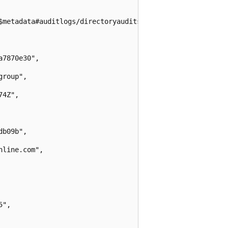
$metadata#auditlogs/directoryaudits",

7870e30",

roup",

4Z",

b09b",

line.com",

",
