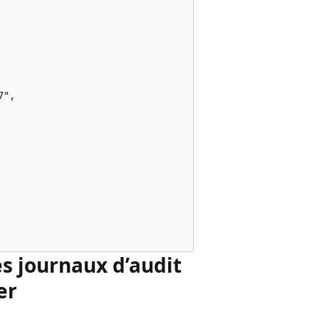
",

es journaux d’audit
er