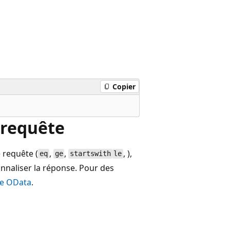
Copier
 requête
 requête (
,
,
, ),
eq
ge
startswith
le
nnaliser la réponse. Pour des
te OData
.