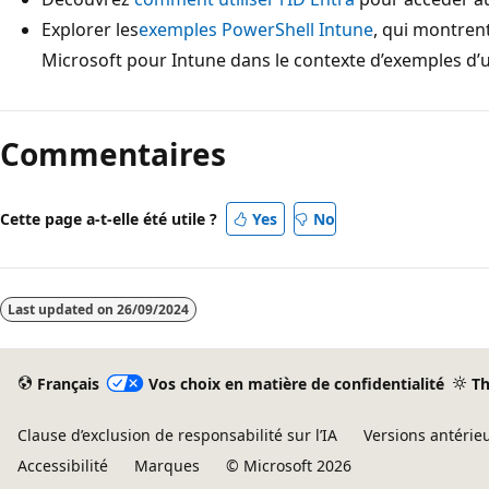
Explorer les
exemples PowerShell Intune
, qui montren
Microsoft pour Intune dans le contexte d’exemples d’ut
Mode
lecture
Commentaires
désactivé
Cette page a-t-elle été utile ?
Yes
No
Last updated on
26/09/2024
Français
Vos choix en matière de confidentialité
T
Clause d’exclusion de responsabilité sur l’IA
Versions antérie
Accessibilité
Marques
© Microsoft 2026