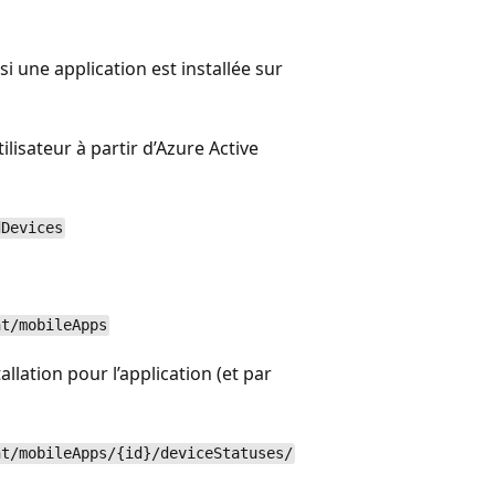
x.
 une application est installée sur
lisateur à partir d’Azure Active
dDevices
nt/mobileApps
allation pour l’application (et par
nt/mobileApps/{id}/deviceStatuses/