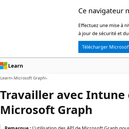
Passer
Ce navigateur n
directement
au
Effectuez une mise à ni
contenu
à jour de sécurité et d
principal
Télécharger Microsof
Learn
Learn
Microsoft Graph
Travailler avec Intune
Microsoft Graph
Remarque :
L’utilisation des API de Microsoft Graph pour