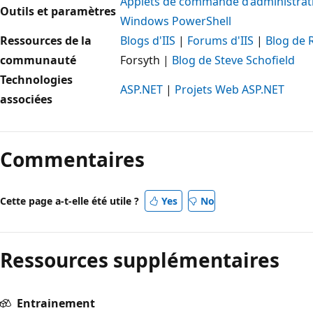
Applets de commande d’administrati
Outils et paramètres
Windows PowerShell
Ressources de la
Blogs d'IIS
|
Forums d'IIS
|
Blog de
communauté
Forsyth
|
Blog de Steve Schofield
Technologies
ASP.NET
|
Projets Web ASP.NET
associées
Mode
lecture
Commentaires
désactivé
Cette page a-t-elle été utile ?
Yes
No
Ressources supplémentaires
Entrainement