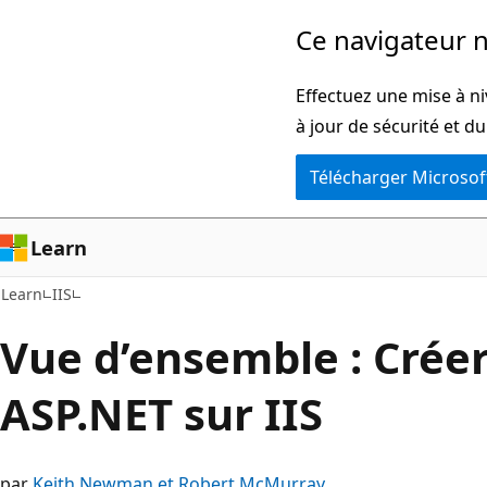
Passer
Ce navigateur n
directement
au
Effectuez une mise à ni
contenu
à jour de sécurité et d
principal
Télécharger Microsof
Learn
Learn
IIS
Vue d’ensemble : Créer
ASP.NET sur IIS
par
Keith Newman et Robert McMurray