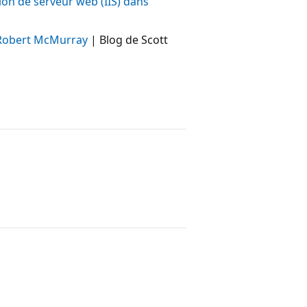
on de serveur web (IIS) dans
 Robert McMurray
| Blog de Scott