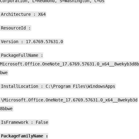
Corporation, L=Redmond, S=Washington, C=US
Architecture : X64
ResourceId :
Version : 17.6769.57631.0
PackageFullName :
Microsoft.Office.OneNote_17.6769.57631.0_x64__8wekyb3d8b
bwe
InstallLocation : C:\Program Files\WindowsApps
\Microsoft.Office.OneNote_17.6769.57631.0_x64__8wekyb3d
8bbwe
IsFramework : False
PackageFamilyName :