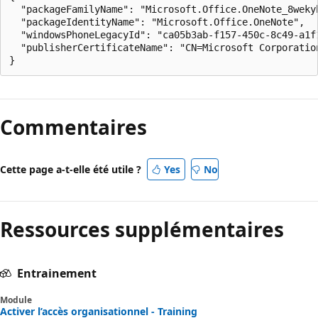
  "packageFamilyName": "Microsoft.Office.OneNote_8wekyb
  "packageIdentityName": "Microsoft.Office.OneNote",

  "windowsPhoneLegacyId": "ca05b3ab-f157-450c-8c49-a1f1
  "publisherCertificateName": "CN=Microsoft Corporatio
Commentaires
Cette page a-t-elle été utile ?
Yes
No
Ressources supplémentaires
Entrainement
Module
Activer l’accès organisationnel - Training