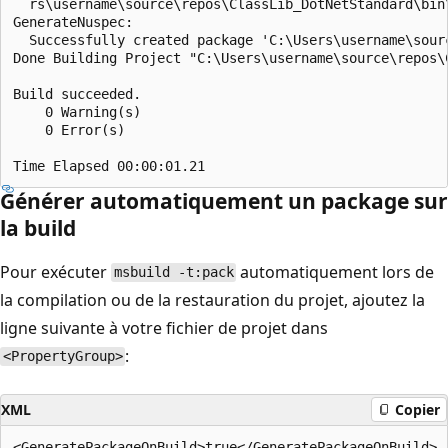
  rs\username\source\repos\ClassLib_DotNetStandard\bin
GenerateNuspec:

  Successfully created package 'C:\Users\username\sour
Done Building Project "C:\Users\username\source\repos\
Build succeeded.

    0 Warning(s)

    0 Error(s)

Générer automatiquement un package sur
la build
Pour exécuter
automatiquement lors de
msbuild -t:pack
la compilation ou de la restauration du projet, ajoutez la
ligne suivante à votre fichier de projet dans
:
<PropertyGroup>
XML
Copier