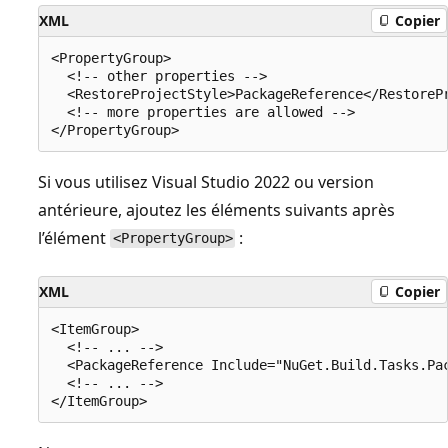
XML
Copier
<PropertyGroup>

  <!-- other properties -->

  <RestoreProjectStyle>PackageReference</RestorePr
  <!-- more properties are allowed -->

Si vous utilisez Visual Studio 2022 ou version
antérieure, ajoutez les éléments suivants après
l’élément
:
<PropertyGroup>
XML
Copier
<ItemGroup>

  <!-- ... -->

  <PackageReference Include="NuGet.Build.Tasks.Pac
  <!-- ... -->
