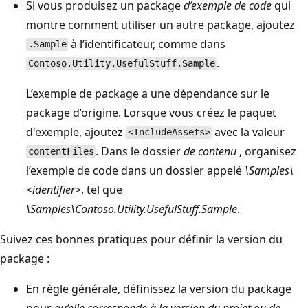
Si vous produisez un package
d’exemple de code
qui
montre comment utiliser un autre package, ajoutez
à l’identificateur, comme dans
.Sample
.
Contoso.Utility.UsefulStuff.Sample
L’exemple de package a une dépendance sur le
package d’origine. Lorsque vous créez le paquet
d'exemple, ajoutez
avec la valeur
<IncludeAssets>
. Dans le dossier
de contenu
, organisez
contentFiles
l’exemple de code dans un dossier appelé
\Samples\
<identifier>
, tel que
\Samples\Contoso.Utility.UsefulStuff.Sample
.
Suivez ces bonnes pratiques pour définir la version du
package :
En règle générale, définissez la version du package
pour
qu’elle corresponde à la version du projet ou de