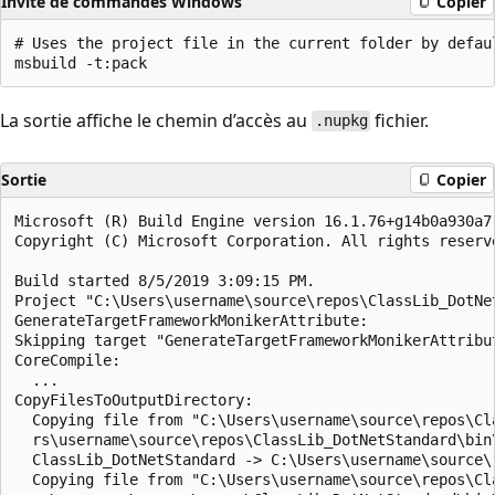
Invite de commandes Windows
Copier
# Uses the project file in the current folder by defaul
La sortie affiche le chemin d’accès au
fichier.
.nupkg
Sortie
Copier
Microsoft (R) Build Engine version 16.1.76+g14b0a930a7 
Copyright (C) Microsoft Corporation. All rights reserve
Build started 8/5/2019 3:09:15 PM.

Project "C:\Users\username\source\repos\ClassLib_DotNe
GenerateTargetFrameworkMonikerAttribute:

Skipping target "GenerateTargetFrameworkMonikerAttribu
CoreCompile:

  ...

CopyFilesToOutputDirectory:

  Copying file from "C:\Users\username\source\repos\Cl
  rs\username\source\repos\ClassLib_DotNetStandard\bin
  ClassLib_DotNetStandard -> C:\Users\username\source\
  Copying file from "C:\Users\username\source\repos\Cl