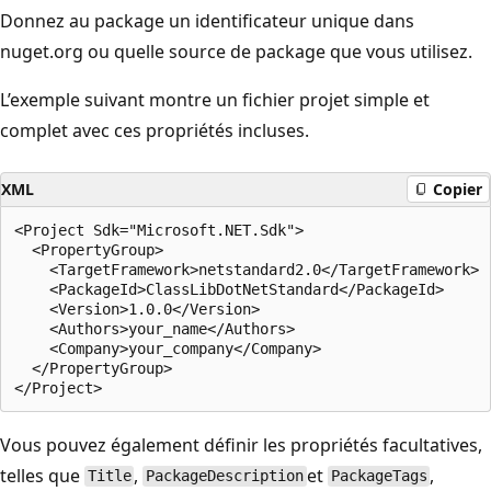
Donnez au package un identificateur unique dans
nuget.org ou quelle source de package que vous utilisez.
L’exemple suivant montre un fichier projet simple et
complet avec ces propriétés incluses.
XML
Copier
<Project Sdk="Microsoft.NET.Sdk">

  <PropertyGroup>

    <TargetFramework>netstandard2.0</TargetFramework>

    <PackageId>ClassLibDotNetStandard</PackageId>

    <Version>1.0.0</Version>

    <Authors>your_name</Authors>

    <Company>your_company</Company>

  </PropertyGroup>

Vous pouvez également définir les propriétés facultatives,
telles que
,
et
,
Title
PackageDescription
PackageTags