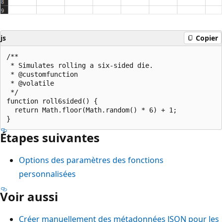
js
Copier
/**

 * Simulates rolling a six-sided die.

 * @customfunction

 * @volatile

 */

function roll6sided() {

  return Math.floor(Math.random() * 6) + 1;

Étapes suivantes
Options des paramètres des fonctions
personnalisées
Voir aussi
Créer manuellement des métadonnées JSON pour les