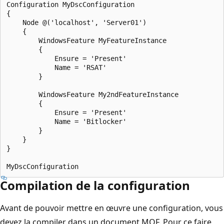
Configuration MyDscConfiguration

{

    Node @('localhost', 'Server01')

    {

        WindowsFeature MyFeatureInstance

        {

            Ensure = 'Present'

            Name = 'RSAT'

        }

        WindowsFeature My2ndFeatureInstance

        {

            Ensure = 'Present'

            Name = 'Bitlocker'

        }

    }

}

Compilation de la configuration
Avant de pouvoir mettre en œuvre une configuration, vous
devez la compiler dans un document MOF. Pour ce faire,