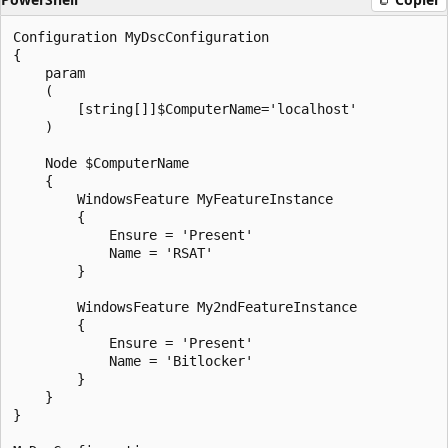
Configuration MyDscConfiguration

{

    param

    (

        [string[]]$ComputerName='localhost'

    )

    Node $ComputerName

    {

        WindowsFeature MyFeatureInstance

        {

            Ensure = 'Present'

            Name = 'RSAT'

        }

        WindowsFeature My2ndFeatureInstance

        {

            Ensure = 'Present'

            Name = 'Bitlocker'

        }

    }

}
