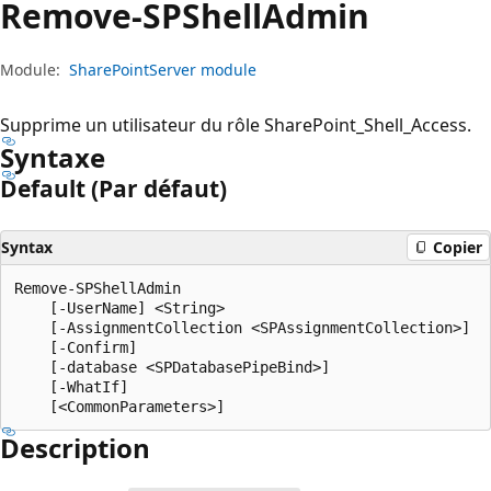
Remove-SPShell
Admin
Module:
SharePointServer module
Supprime un utilisateur du rôle SharePoint_Shell_Access.
Syntaxe
Default (Par défaut)
Syntax
Copier
Remove-SPShellAdmin

    [-UserName] <String>

    [-AssignmentCollection <SPAssignmentCollection>]

    [-Confirm]

    [-database <SPDatabasePipeBind>]

    [-WhatIf]

Description