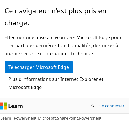
Passer
Passer
Ce navigateur n’est plus pris en
directement
à
charge.
au
la
contenu
navigation
Effectuez une mise à niveau vers Microsoft Edge pour
principal
dans
tirer parti des dernières fonctionnalités, des mises à
la
jour de sécurité et du support technique.
page
Télécharger Microsoft Edge
Plus d’informations sur Internet Explorer et
Microsoft Edge
Learn
Se connecter
Learn
PowerShell
Microsoft.SharePoint.Powershell