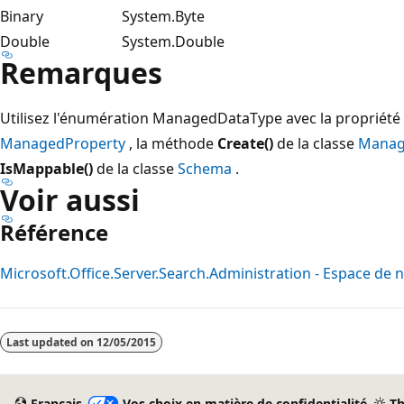
Binary
System.Byte
Double
System.Double
Remarques
Utilisez l'énumération ManagedDataType avec la propriété
ManagedProperty
, la méthode
Create()
de la classe
Manag
IsMappable()
de la classe
Schema
.
Voir aussi
Référence
Microsoft.Office.Server.Search.Administration - Espace de
Last updated on
12/05/2015
Français
Vos choix en matière de confidentialité
T