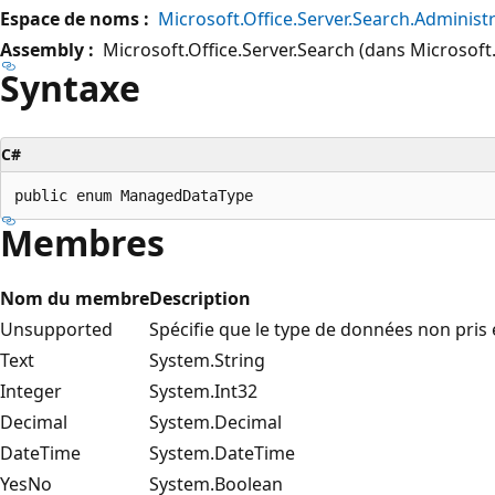
Espace de noms :
Microsoft.Office.Server.Search.Administ
Assembly :
Microsoft.Office.Server.Search (dans Microsoft.O
Syntaxe
C#
Membres
Nom du membre
Description
Unsupported
Spécifie que le type de données non pris
Text
System.String
Integer
System.Int32
Decimal
System.Decimal
DateTime
System.DateTime
YesNo
System.Boolean