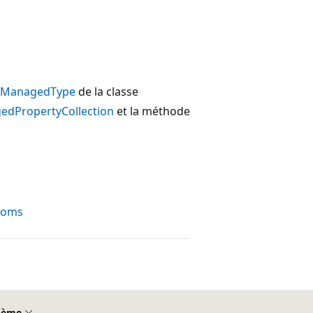
ManagedType
de la classe
edPropertyCollection
et la méthode
 noms
hème