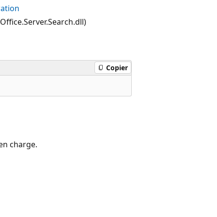
ration
ffice.Server.Search.dll)
Copier
 en charge.