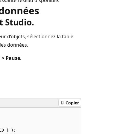
assante réseau disponible.
 données
 Studio.
 d’objets, sélectionnez la table
des données.
h > Pause
.
Copier
D ) );
