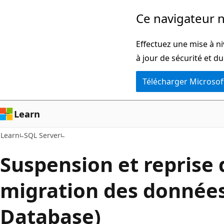
Passer
Ce navigateur n
directement
au
Effectuez une mise à ni
contenu
à jour de sécurité et d
principal
Télécharger Microsof
Learn
Learn
SQL Server
Suspension et reprise 
migration des données
Database)