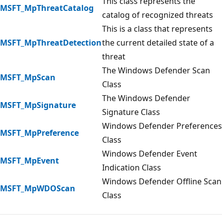
This class represents the
MSFT_MpThreatCatalog
catalog of recognized threats
This is a class that represents
MSFT_MpThreatDetection
the current detailed state of a
threat
The Windows Defender Scan
MSFT_MpScan
Class
The Windows Defender
MSFT_MpSignature
Signature Class
Windows Defender Preferences
MSFT_MpPreference
Class
Windows Defender Event
MSFT_MpEvent
Indication Class
Windows Defender Offline Scan
MSFT_MpWDOScan
Class
Mode