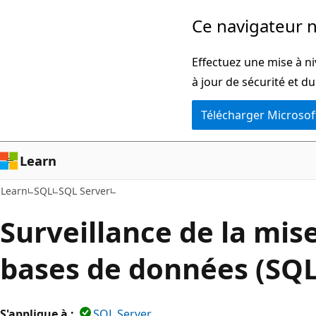
Passer
Ce navigateur n
directement
au
Effectuez une mise à ni
contenu
à jour de sécurité et d
principal
Télécharger Microsof
Learn
Learn
SQL
SQL Server
Surveillance de la mis
bases de données (SQL
S'applique à :
SQL Server