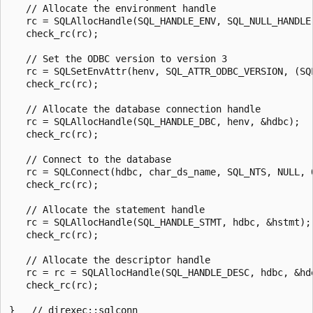
   // Allocate the environment handle

   rc = SQLAllocHandle(SQL_HANDLE_ENV, SQL_NULL_HANDLE,
   check_rc(rc);

   // Set the ODBC version to version 3

   rc = SQLSetEnvAttr(henv, SQL_ATTR_ODBC_VERSION, (SQ
   check_rc(rc);

   // Allocate the database connection handle

   rc = SQLAllocHandle(SQL_HANDLE_DBC, henv, &hdbc);

   check_rc(rc);

   // Connect to the database

   rc = SQLConnect(hdbc, char_ds_name, SQL_NTS, NULL, 0
   check_rc(rc);

   // Allocate the statement handle

   rc = SQLAllocHandle(SQL_HANDLE_STMT, hdbc, &hstmt);

   check_rc(rc);

   // Allocate the descriptor handle

   rc = rc = SQLAllocHandle(SQL_HANDLE_DESC, hdbc, &hde
   check_rc(rc);

}   // direxec::sqlconn
