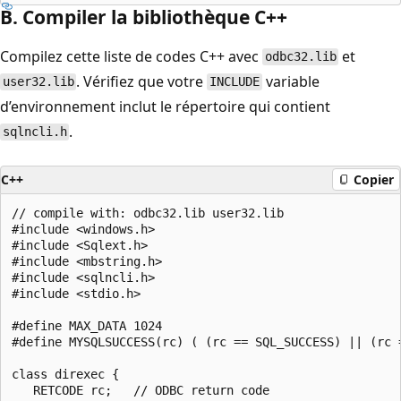
B. Compiler la bibliothèque C++
Compilez cette liste de codes C++ avec
et
odbc32.lib
. Vérifiez que votre
variable
user32.lib
INCLUDE
d’environnement inclut le répertoire qui contient
.
sqlncli.h
C++
Copier
// compile with: odbc32.lib user32.lib

#include <windows.h>

#include <Sqlext.h>

#include <mbstring.h>

#include <sqlncli.h>

#include <stdio.h>

#define MAX_DATA 1024

#define MYSQLSUCCESS(rc) ( (rc == SQL_SUCCESS) || (rc =
class direxec {

   RETCODE rc;   // ODBC return code
