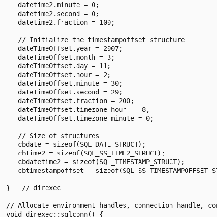
   datetime2.minute = 0;

   datetime2.second = 0;

   datetime2.fraction = 100;

   // Initialize the timestampoffset structure

   dateTimeOffset.year = 2007;

   dateTimeOffset.month = 3;

   dateTimeOffset.day = 11;

   dateTimeOffset.hour = 2;

   dateTimeOffset.minute = 30;

   dateTimeOffset.second = 29;

   dateTimeOffset.fraction = 200;

   dateTimeOffset.timezone_hour = -8;

   dateTimeOffset.timezone_minute = 0;

   // Size of structures

   cbdate = sizeof(SQL_DATE_STRUCT);

   cbtime2 = sizeof(SQL_SS_TIME2_STRUCT);

   cbdatetime2 = sizeof(SQL_TIMESTAMP_STRUCT);

   cbtimestampoffset = sizeof(SQL_SS_TIMESTAMPOFFSET_ST
}   // direxec

// Allocate environment handles, connection handle, co
void direxec::sqlconn() {
