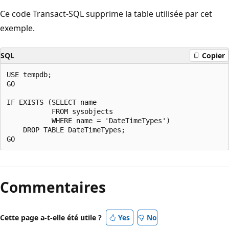
Ce code Transact-SQL supprime la table utilisée par cet
exemple.
SQL
Copier
USE tempdb;

GO

IF EXISTS (SELECT name

           FROM sysobjects

           WHERE name = 'DateTimeTypes')

    DROP TABLE DateTimeTypes;

Commentaires
Cette page a-t-elle été utile ?
Yes
No