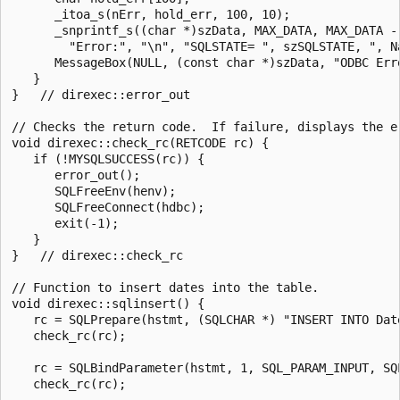
      _itoa_s(nErr, hold_err, 100, 10);

      _snprintf_s((char *)szData, MAX_DATA, MAX_DATA -
        "Error:", "\n", "SQLSTATE= ", szSQLSTATE, ", N
      MessageBox(NULL, (const char *)szData, "ODBC Erro
   }

}   // direxec::error_out

// Checks the return code.  If failure, displays the e
void direxec::check_rc(RETCODE rc) {

   if (!MYSQLSUCCESS(rc)) {

      error_out();

      SQLFreeEnv(henv);

      SQLFreeConnect(hdbc);

      exit(-1);

   }

}   // direxec::check_rc

// Function to insert dates into the table.

void direxec::sqlinsert() {

   rc = SQLPrepare(hstmt, (SQLCHAR *) "INSERT INTO Dat
   check_rc(rc);

   rc = SQLBindParameter(hstmt, 1, SQL_PARAM_INPUT, SQ
   check_rc(rc);
