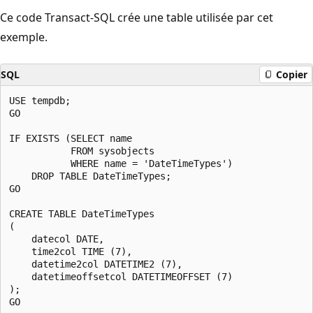
Ce code Transact-SQL crée une table utilisée par cet
exemple.
SQL
Copier
USE tempdb;

GO

IF EXISTS (SELECT name

           FROM sysobjects

           WHERE name = 'DateTimeTypes')

    DROP TABLE DateTimeTypes;

GO

CREATE TABLE DateTimeTypes

(

    datecol DATE,

    time2col TIME (7),

    datetime2col DATETIME2 (7),

    datetimeoffsetcol DATETIMEOFFSET (7)

);
