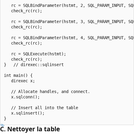
   rc = SQLBindParameter(hstmt, 2, SQL_PARAM_INPUT, SQ
   check_rc(rc);

   rc = SQLBindParameter(hstmt, 3, SQL_PARAM_INPUT, SQ
   check_rc(rc);

   rc = SQLBindParameter(hstmt, 4, SQL_PARAM_INPUT, SQ
   check_rc(rc);

   rc = SQLExecute(hstmt);

   check_rc(rc);

}   // direxec::sqlinsert

int main() {

   direxec x;

   // Allocate handles, and connect.

   x.sqlconn();

   // Insert all into the table

   x.sqlinsert();

C. Nettoyer la table