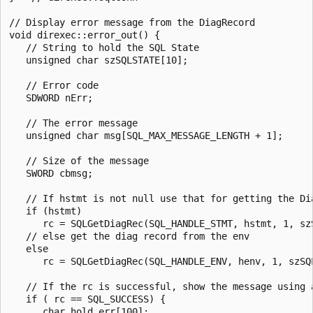
// Display error message from the DiagRecord

void direxec::error_out() {

   // String to hold the SQL State

   unsigned char szSQLSTATE[10];

   // Error code

   SDWORD nErr;

   // The error message

   unsigned char msg[SQL_MAX_MESSAGE_LENGTH + 1];

   // Size of the message

   SWORD cbmsg;

   // If hstmt is not null use that for getting the Dia
   if (hstmt)

      rc = SQLGetDiagRec(SQL_HANDLE_STMT, hstmt, 1, sz
   // else get the diag record from the env

   else

      rc = SQLGetDiagRec(SQL_HANDLE_ENV, henv, 1, szSQ
   // If the rc is successful, show the message using a
   if ( rc == SQL_SUCCESS) {

      char hold_err[100];
