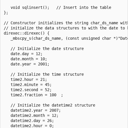
   void sqlinsert();   // Insert into the table

};

// Constructor initializes the string char_ds_name with
// initialize the data structures to with the date to b
direxec::direxec() {

   _mbscpy_s(char_ds_name, (const unsigned char *)"Date
   // Initialize the date structure

   date.day = 12;

   date.month = 10;

   date.year = 2001;

   // Initialize the time structure

   time2.hour = 21;

   time2.minute = 45;

   time2.second = 52;

   time2.fraction = 100  ;

   // Initialize the datetime2 structure

   datetime2.year = 2007;

   datetime2.month = 12;

   datetime2.day = 26;

   datetime2.hour = 0;
