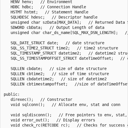
   HENV henv;   // Environment

   HDBC hdbc;   // Connection Handle

   HSTMT hstmt;   // Statement Handle

   SQLHDESC hdesc;   // Descriptor handle

   unsigned char szData[MAX_DATA];   // Returned Data S
   SDWORD cbData;   // Output Length of data

   unsigned char char_ds_name[SQL_MAX_DSN_LENGTH];   //
   SQL_DATE_STRUCT date;   // date structure

   SQL_SS_TIME2_STRUCT time2;   // time2 structure

   SQL_TIMESTAMP_STRUCT datetime2;   // datetime2 struc
   SQL_SS_TIMESTAMPOFFSET_STRUCT dateTimeOffset;   // d
   SQLLEN cbdate;   // size of date structure

   SQLLEN cbtime2;   // size of time structure

   SQLLEN cbdatetime2;   // size of datetime2

   SQLLEN cbtimestampoffset;   //size of dateTimeOffset
public:

   direxec();   // Constructor

   void sqlconn();   // Allocate env, stat and conn

   void sqldisconn();   // Free pointers to env, stat, 
   void error_out();   // Display errors

   void check_rc(RETCODE rc);   // Checks for success o