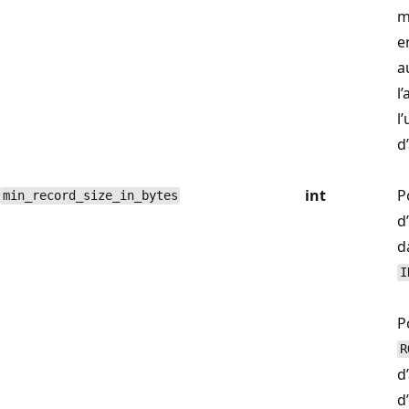
m
e
a
l
l
d
int
P
min_record_size_in_bytes
d
d
I
P
R
d’
d