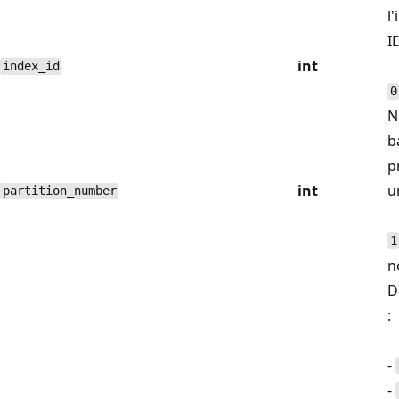
l
I
int
index_id
0
N
b
p
int
u
partition_number
1
n
D
:
-
-