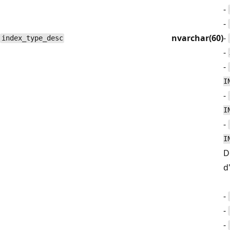
-
-
nvarchar(60)
-
index_type_desc
-
-
I
-
I
-
I
D
d
-
-
-