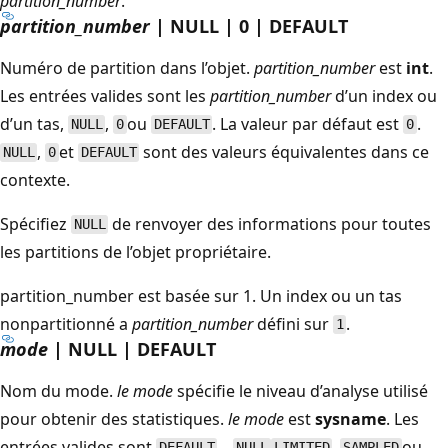
partition_number
.
partition_number
| NULL | 0 | DEFAULT
Numéro de partition dans l’objet.
partition_number
est
int
.
Les entrées valides sont les
partition_number
d’un index ou
d’un tas,
,
ou
. La valeur par défaut est
.
NULL
0
DEFAULT
0
,
et
sont des valeurs équivalentes dans ce
NULL
0
DEFAULT
contexte.
Spécifiez
de renvoyer des informations pour toutes
NULL
les partitions de l’objet propriétaire.
partition_number est basée sur 1. Un index ou un tas
nonpartitionné a
partition_number
défini sur
.
1
mode
| NULL | DEFAULT
Nom du mode.
le mode
spécifie le niveau d’analyse utilisé
pour obtenir des statistiques.
le mode
est
sysname
. Les
entrées valides sont
, ,
,
ou
DEFAULT
NULL
LIMITED
SAMPLED