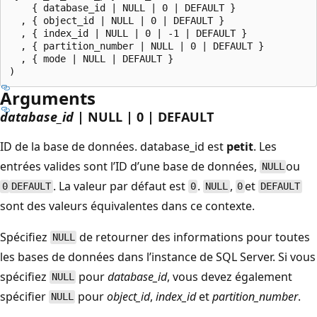
    { database_id | NULL | 0 | DEFAULT }

  , { object_id | NULL | 0 | DEFAULT }

  , { index_id | NULL | 0 | -1 | DEFAULT }

  , { partition_number | NULL | 0 | DEFAULT }

  , { mode | NULL | DEFAULT }

Arguments
database_id
| NULL | 0 | DEFAULT
ID de la base de données.
database_id est
petit
. Les
entrées valides sont l’ID d’une base de données,
ou
NULL
. La valeur par défaut est
.
,
et
0
DEFAULT
0
NULL
0
DEFAULT
sont des valeurs équivalentes dans ce contexte.
Spécifiez
de retourner des informations pour toutes
NULL
les bases de données dans l’instance de SQL Server. Si vous
spécifiez
pour
database_id
, vous devez également
NULL
spécifier
pour
object_id
,
index_id
et
partition_number
.
NULL