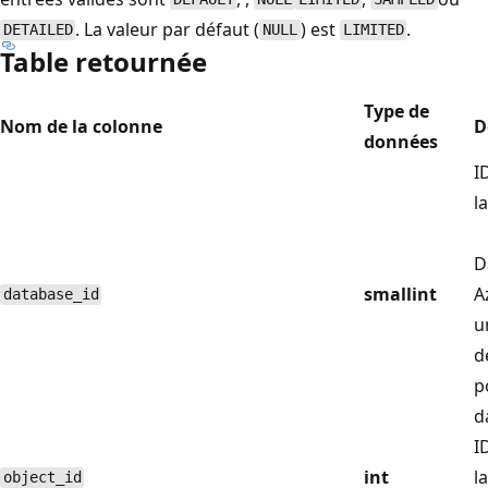
. La valeur par défaut (
) est
.
DETAILED
NULL
LIMITED
Table retournée
Type de
Nom de la colonne
D
données
I
l
D
smallint
A
database_id
u
d
p
d
I
int
l
object_id