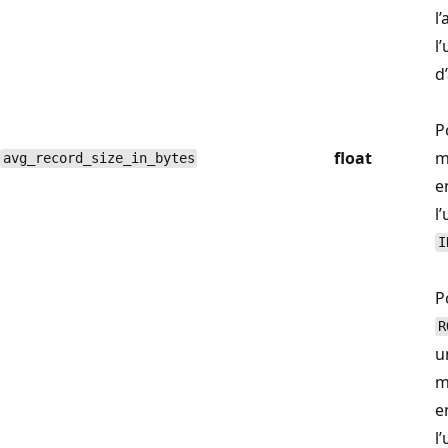
l
l
d
P
float
m
avg_record_size_in_bytes
e
l
I
P
R
u
m
e
l