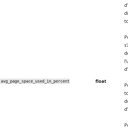
d
d
t
P
s
d
l
d
float
avg_page_space_used_in_percent
P
t
d
d
P