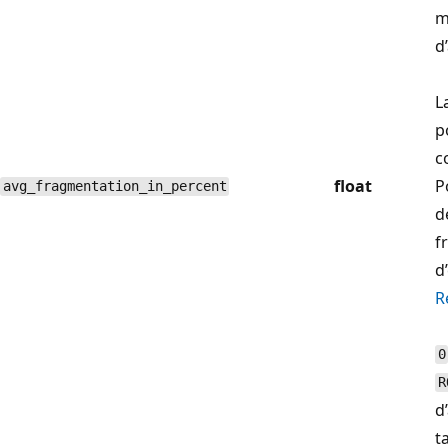
m
d
L
p
c
float
P
avg_fragmentation_in_percent
d
f
d
R
0
R
d
t