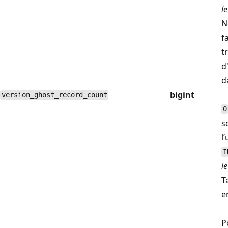
l
N
f
t
d
d
bigint
version_ghost_record_count
0
s
l
I
l
T
e
P