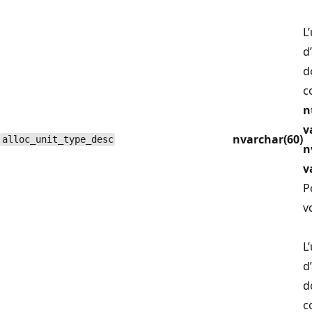
L
d
d
c
n
v
nvarchar(60)
alloc_unit_type_desc
n
v
P
v
L
d
d
c