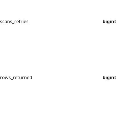
scans_retries
bigint
rows_returned
bigint