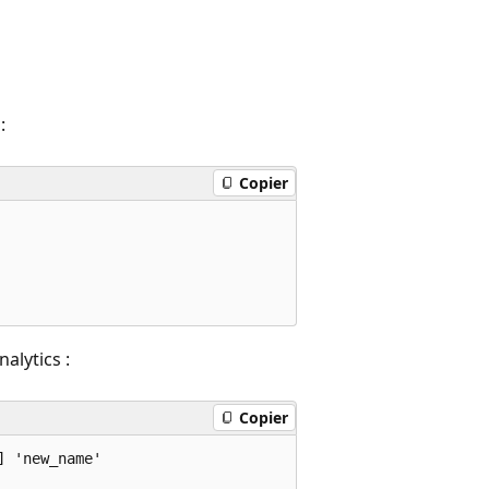
:
Copier
alytics :
Copier
 'new_name'
