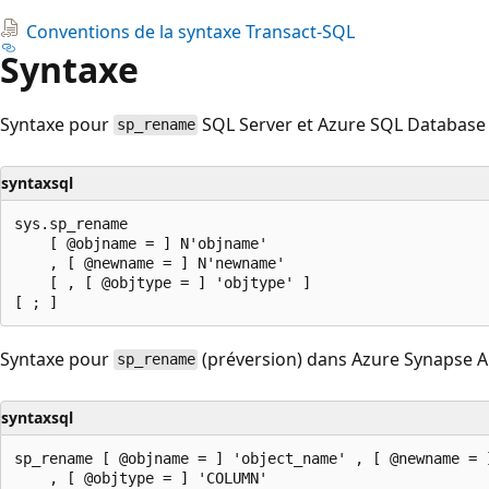
Conventions de la syntaxe Transact-SQL
Syntaxe
Syntaxe pour
SQL Server et Azure SQL Database 
sp_rename
syntaxsql
sys.sp_rename

    [ @objname = ] N'objname'

    , [ @newname = ] N'newname'

    [ , [ @objtype = ] 'objtype' ]

Syntaxe pour
(préversion) dans Azure Synapse An
sp_rename
syntaxsql
sp_rename [ @objname = ] 'object_name' , [ @newname = ]