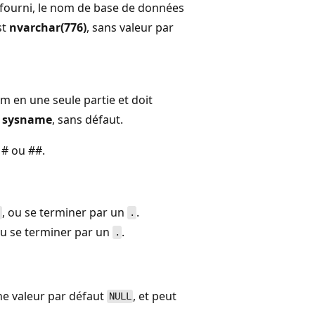
 fourni, le nom de base de données
st
nvarchar(776)
, sans valeur par
 en une seule partie et doit
t
sysname
, sans défaut.
# ou ##.
, ou se terminer par un
.
\
.
ou se terminer par un
.
.
ne valeur par défaut
, et peut
NULL