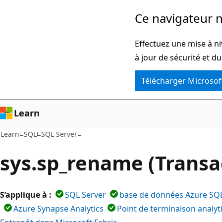
Passer
Ce navigateur n
directement
au
Effectuez une mise à ni
contenu
à jour de sécurité et d
principal
Télécharger Microsof
Learn
Learn
SQL
SQL Server
sys.sp_rename (Transa
S’applique à :
SQL Server
base de données Azure SQ
Azure Synapse Analytics
Point de terminaison analyt