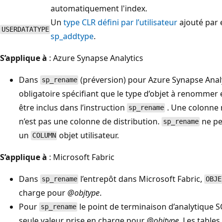
automatiquement l'index.
Un
type CLR défini par l’utilisateur
ajouté par
USERDATATYPE
sp_addtype
.
S’applique à
: Azure Synapse Analytics
Dans
(préversion) pour Azure Synapse Anal
sp_rename
obligatoire spécifiant que le type d’objet à renommer 
être inclus dans l’instruction
. Une colonne 
sp_rename
n’est pas une colonne de distribution.
ne pe
sp_rename
un
objet utilisateur.
COLUMN
S’applique à
: Microsoft Fabric
Dans
l’entrepôt dans Microsoft Fabric,
sp_rename
OBJE
charge pour
@objtype
.
Pour
le point de terminaison d’analytique 
sp_rename
seule valeur prise en charge pour
@objtype
. Les table