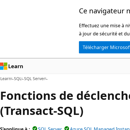
Passer
Ce navigateur n
directement
au
Effectuez une mise à ni
contenu
à jour de sécurité et d
principal
Télécharger Microsof
Learn
Learn
SQL
SQL Server
Fonctions de déclench
(Transact-SQL)
S’applique à :
SQL Server
Azure SQL Managed Instan