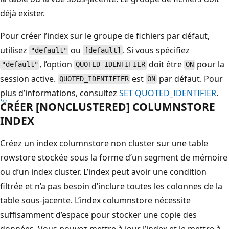
déjà exister.
Pour créer l’index sur le groupe de fichiers par défaut,
utilisez
ou
. Si vous spécifiez
"default"
[default]
, l’option
doit être
pour la
"default"
QUOTED_IDENTIFIER
ON
session active.
est
par défaut. Pour
QUOTED_IDENTIFIER
ON
plus d’informations, consultez
SET QUOTED_IDENTIFIER
.
CRÉER [NONCLUSTERED] COLUMNSTORE
INDEX
Créez un index columnstore non cluster sur une table
rowstore stockée sous la forme d’un segment de mémoire
ou d’un index cluster. L’index peut avoir une condition
filtrée et n’a pas besoin d’inclure toutes les colonnes de la
table sous-jacente. L’index columnstore nécessite
suffisamment d’espace pour stocker une copie des
données. Vous pouvez mettre à jour l’index et le mettre à