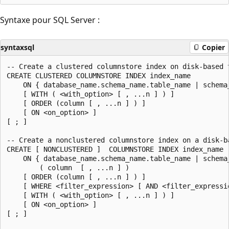
Syntaxe pour SQL Server :
syntaxsql
Copier
-- Create a clustered columnstore index on disk-based t
CREATE CLUSTERED COLUMNSTORE INDEX index_name

    ON { database_name.schema_name.table_name | schema_
    [ WITH ( <with_option> [ , ...n ] ) ]

    [ ORDER (column [ , ...n ] ) ]

    [ ON <on_option> ]

[ ; ]

-- Create a nonclustered columnstore index on a disk-ba
CREATE [ NONCLUSTERED ]  COLUMNSTORE INDEX index_name

    ON { database_name.schema_name.table_name | schema_
        ( column  [ , ...n ] )

    [ ORDER (column [ , ...n ] ) ]

    [ WHERE <filter_expression> [ AND <filter_expressio
    [ WITH ( <with_option> [ , ...n ] ) ]

    [ ON <on_option> ]

[ ; ]
