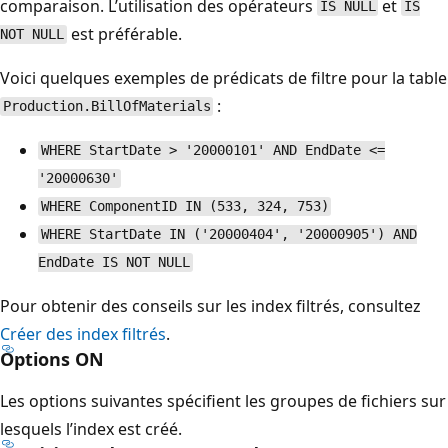
comparaison. L’utilisation des opérateurs
et
IS NULL
IS
est préférable.
NOT NULL
Voici quelques exemples de prédicats de filtre pour la table
:
Production.BillOfMaterials
WHERE StartDate > '20000101' AND EndDate <=
'20000630'
WHERE ComponentID IN (533, 324, 753)
WHERE StartDate IN ('20000404', '20000905') AND
EndDate IS NOT NULL
Pour obtenir des conseils sur les index filtrés, consultez
Créer des index filtrés
.
Options ON
Les options suivantes spécifient les groupes de fichiers sur
lesquels l’index est créé.