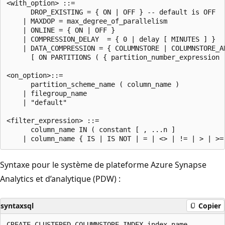
<with_option> ::=

      DROP_EXISTING = { ON | OFF } -- default is OFF

    | MAXDOP = max_degree_of_parallelism

    | ONLINE = { ON | OFF }

    | COMPRESSION_DELAY  = { 0 | delay [ MINUTES ] }

    | DATA_COMPRESSION = { COLUMNSTORE | COLUMNSTORE_AR
      [ ON PARTITIONS ( { partition_number_expression |
<on_option>::=

      partition_scheme_name ( column_name )

    | filegroup_name

    | "default"

<filter_expression> ::=

      column_name IN ( constant [ , ...n ]

Syntaxe pour le système de plateforme Azure Synapse
Analytics et d’analytique (PDW) :
syntaxsql
Copier
CREATE CLUSTERED COLUMNSTORE INDEX index_name
