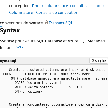
conception
d’index columnstore, consultez les index
Columnstore - Conseils de conception
.
conventions de syntaxe
Transact-SQL
Syntax
Syntaxe pour Azure SQL Database et Azure SQL Managed
AUTD
Instance
:
syntaxsql
Copier
-- Create a clustered columnstore index on disk-based t
CREATE CLUSTERED COLUMNSTORE INDEX index_name

    ON { database_name.schema_name.table_name | schema_
    [ ORDER (column [ , ...n ] ) ]

    [ WITH ( <with_option> [ , ...n ] ) ]

    [ ON <on_option> ]

[ ; ]

-- Create a nonclustered columnstore index on a disk-ba