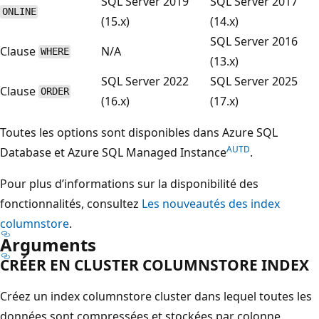
SQL Server 2019
SQL Server 2017
ONLINE
(15.x)
(14.x)
SQL Server 2016
Clause
N/A
WHERE
(13.x)
SQL Server 2022
SQL Server 2025
Clause
ORDER
(16.x)
(17.x)
Toutes les options sont disponibles dans Azure SQL
AUTD
Database et Azure SQL Managed Instance
.
Pour plus d’informations sur la disponibilité des
fonctionnalités, consultez
Les nouveautés des index
columnstore
.
Arguments
CRÉER EN CLUSTER COLUMNSTORE INDEX
Créez un index columnstore cluster dans lequel toutes les
données sont compressées et stockées par colonne.