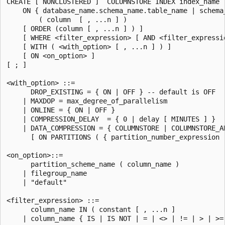
CREATE [ NONCLUSTERED ]  COLUMNSTORE INDEX index_name

    ON { database_name.schema_name.table_name | schema_
        ( column  [ , ...n ] )

    [ ORDER (column [ , ...n ] ) ]

    [ WHERE <filter_expression> [ AND <filter_expressio
    [ WITH ( <with_option> [ , ...n ] ) ]

    [ ON <on_option> ]

[ ; ]

<with_option> ::=

      DROP_EXISTING = { ON | OFF } -- default is OFF

    | MAXDOP = max_degree_of_parallelism

    | ONLINE = { ON | OFF }

    | COMPRESSION_DELAY  = { 0 | delay [ MINUTES ] }

    | DATA_COMPRESSION = { COLUMNSTORE | COLUMNSTORE_AR
      [ ON PARTITIONS ( { partition_number_expression |
<on_option>::=

      partition_scheme_name ( column_name )

    | filegroup_name

    | "default"

<filter_expression> ::=

      column_name IN ( constant [ , ...n ]
