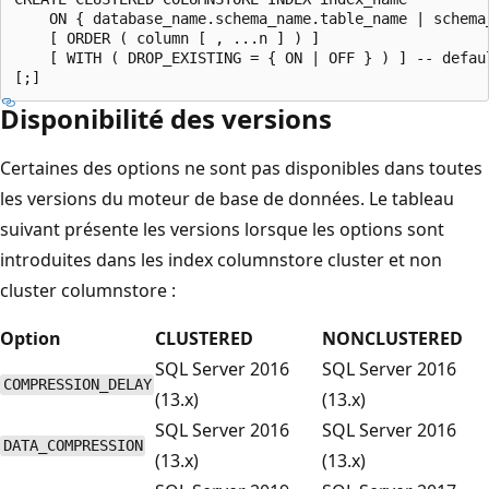
    ON { database_name.schema_name.table_name | schema_
    [ ORDER ( column [ , ...n ] ) ]

    [ WITH ( DROP_EXISTING = { ON | OFF } ) ] -- defaul
Disponibilité des versions
Certaines des options ne sont pas disponibles dans toutes
les versions du moteur de base de données. Le tableau
suivant présente les versions lorsque les options sont
introduites dans les index columnstore cluster et non
cluster columnstore :
Option
CLUSTERED
NONCLUSTERED
SQL Server 2016
SQL Server 2016
COMPRESSION_DELAY
(13.x)
(13.x)
SQL Server 2016
SQL Server 2016
DATA_COMPRESSION
(13.x)
(13.x)