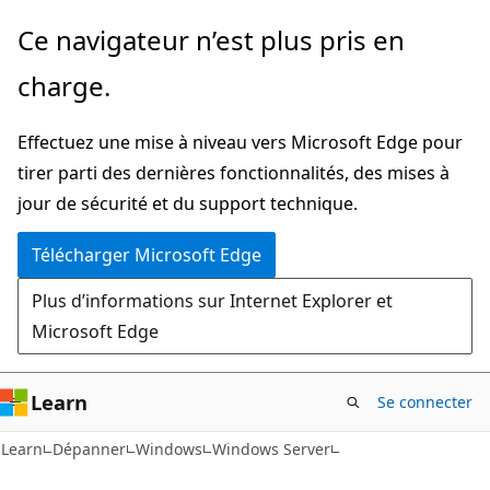
Passer
Ce navigateur n’est plus pris en
directement
charge.
au
contenu
Effectuez une mise à niveau vers Microsoft Edge pour
principal
tirer parti des dernières fonctionnalités, des mises à
jour de sécurité et du support technique.
Télécharger Microsoft Edge
Plus d’informations sur Internet Explorer et
Microsoft Edge
Learn
Se connecter
Learn
Dépanner
Windows
Windows Server