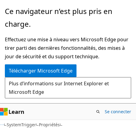
Passer
Passer
Ce navigateur n’est plus pris en
directement
à
charge.
au
la
contenu
navigation
Effectuez une mise à niveau vers Microsoft Edge pour
principal
dans
tirer parti des dernières fonctionnalités, des mises à
la
jour de sécurité et du support technique.
page
Télécharger Microsoft Edge
Plus d’informations sur Internet Explorer et
Microsoft Edge
Learn
Se connecter
C#
SystemTrigger
Propriétés