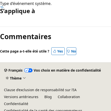
Type d’événement système.
S’applique à
Mode
lecture
Commentaires
désactivé
Cette page a-t-elle été utile ?
Yes
No
Français
Vos choix en matière de confidentialité
Thème
Clause d’exclusion de responsabilité sur l’IA
Versions antérieures
Blog
Collaboration
Confidentialité
Confidentialité de la santé des consommateurs