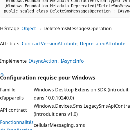
[Windows.Foundation.Metadata.ContractVersion(typeof(Wi
[Windows.Foundation.Metadata.Deprecated("DeleteSmsMess
public sealed class DeleteSmsMessagesOperation : IAsyn
Héritage
Object
DeleteSmsMessagesOperation
Attributs
ContractVersionAttribute
DeprecatedAttribute
Implémente
IAsyncAction
IAsyncInfo
Configuration requise pour Windows
Famille
Windows Desktop Extension SDK (introduit
d’appareils
dans 10.0.10240.0)
Windows.Devices.Sms.LegacySmsApiContra
API contract
(introduit dans v1.0)
Fonctionnalités
cellularMessaging
sms