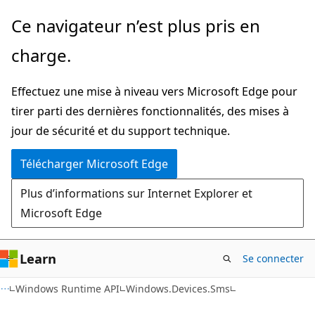
Passer
Passer
Ce navigateur n’est plus pris en
directement
à
charge.
au
la
contenu
navigation
Effectuez une mise à niveau vers Microsoft Edge pour
principal
dans
tirer parti des dernières fonctionnalités, des mises à
la
jour de sécurité et du support technique.
page
Télécharger Microsoft Edge
Plus d’informations sur Internet Explorer et
Microsoft Edge
Learn
Se connecter
C#
Windows Runtime API
Windows.Devices.Sms