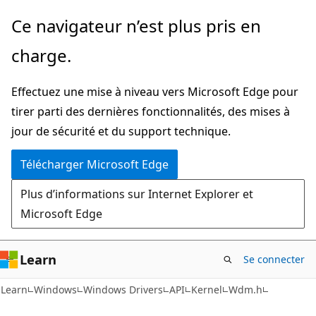
Passer
Ce navigateur n’est plus pris en
directement
charge.
au
contenu
Effectuez une mise à niveau vers Microsoft Edge pour
principal
tirer parti des dernières fonctionnalités, des mises à
jour de sécurité et du support technique.
Télécharger Microsoft Edge
Plus d’informations sur Internet Explorer et
Microsoft Edge
Learn
Se connecter
Learn
Windows
Windows Drivers
API
Kernel
Wdm.h