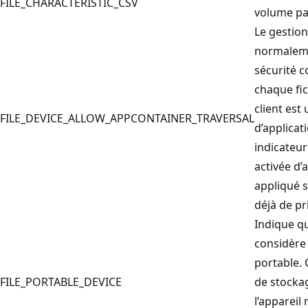
FILE_CHARACTERISTIC_CSV
volume par
Le gestion
normaleme
sécurité c
chaque fic
client est
FILE_DEVICE_ALLOW_APPCONTAINER_TRAVERSAL
d’applicat
indicateu
activée d’
appliqué s
déjà de pr
Indique qu
considère
portable. C
FILE_PORTABLE_DEVICE
de stockag
l’appareil