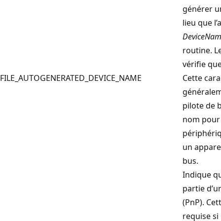
générer un
lieu que l
DeviceNa
routine. L
vérifie qu
FILE_AUTOGENERATED_DEVICE_NAME
Cette cara
généralem
pilote de
nom pour 
périphéri
un appare
bus.
Indique que
partie d’u
(PnP). Cet
requise si