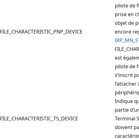
pilote de f
prise en 
objet de p
FILE_CHARACTERISTIC_PNP_DEVICE
encore re
IRP_MN_S
FILE_CHA
est égalem
pilote de 
s’inscrit
l’attacher 
périphéri
Indique que
partie d’u
FILE_CHARACTERISTIC_TS_DEVICE
Terminal S
doivent pa
caractéris