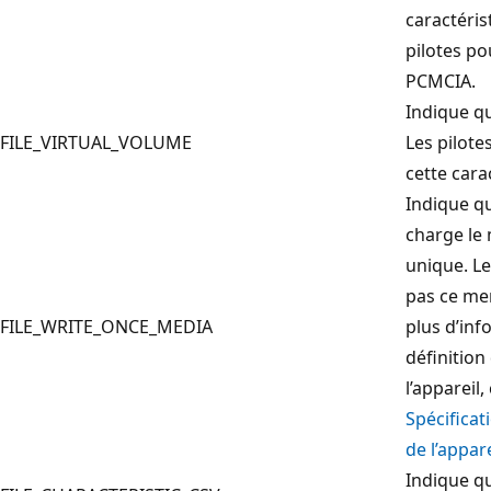
caractéris
pilotes po
PCMCIA.
Indique qu
FILE_VIRTUAL_VOLUME
Les pilote
cette cara
Indique qu
charge le 
unique. Le
pas ce me
FILE_WRITE_ONCE_MEDIA
plus d’inf
définition
l’appareil
Spécificat
de l’appare
Indique qu