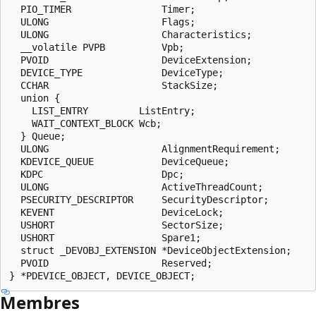
  PIO_TIMER                Timer;

  ULONG                    Flags;

  ULONG                    Characteristics;

  __volatile PVPB          Vpb;

  PVOID                    DeviceExtension;

  DEVICE_TYPE              DeviceType;

  CCHAR                    StackSize;

  union {

    LIST_ENTRY         ListEntry;

    WAIT_CONTEXT_BLOCK Wcb;

  } Queue;

  ULONG                    AlignmentRequirement;

  KDEVICE_QUEUE            DeviceQueue;

  KDPC                     Dpc;

  ULONG                    ActiveThreadCount;

  PSECURITY_DESCRIPTOR     SecurityDescriptor;

  KEVENT                   DeviceLock;

  USHORT                   SectorSize;

  USHORT                   Spare1;

  struct _DEVOBJ_EXTENSION *DeviceObjectExtension;

  PVOID                    Reserved;

Membres