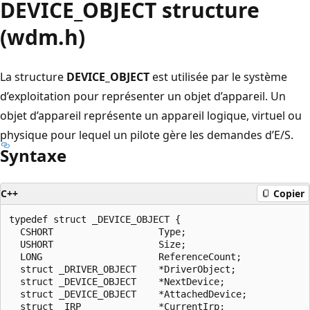
DEVICE_OBJECT structure
(wdm.h)
La structure
DEVICE_OBJECT
est utilisée par le système
d’exploitation pour représenter un objet d’appareil. Un
objet d’appareil représente un appareil logique, virtuel ou
physique pour lequel un pilote gère les demandes d’E/S.
Syntaxe
C++
Copier
typedef struct _DEVICE_OBJECT {

  CSHORT                   Type;

  USHORT                   Size;

  LONG                     ReferenceCount;

  struct _DRIVER_OBJECT    *DriverObject;

  struct _DEVICE_OBJECT    *NextDevice;

  struct _DEVICE_OBJECT    *AttachedDevice;

  struct _IRP              *CurrentIrp;
