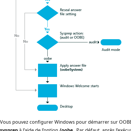
Vous pouvez configurer Windows pour démarrer sur OOB
sysprep
à l’aide de l’option
/oobe
. Par défaut, après l’exéc