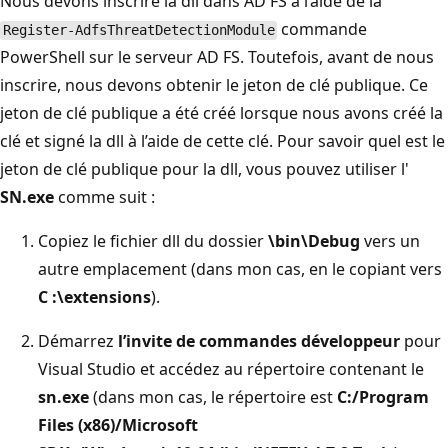
Nous devons inscrire la dll dans AD FS à l’aide de la
commande
Register-AdfsThreatDetectionModule
PowerShell sur le serveur AD FS. Toutefois, avant de nous
inscrire, nous devons obtenir le jeton de clé publique. Ce
jeton de clé publique a été créé lorsque nous avons créé la
clé et signé la dll à l’aide de cette clé. Pour savoir quel est le
jeton de clé publique pour la dll, vous pouvez utiliser l'
SN.exe
comme suit :
Copiez le fichier dll du dossier
\bin\Debug
vers un
autre emplacement (dans mon cas, en le copiant vers
C :\extensions
).
Démarrez
l’invite de commandes développeur
pour
Visual Studio et accédez au répertoire contenant le
sn.exe
(dans mon cas, le répertoire est
C:/Program
Files (x86)/Microsoft