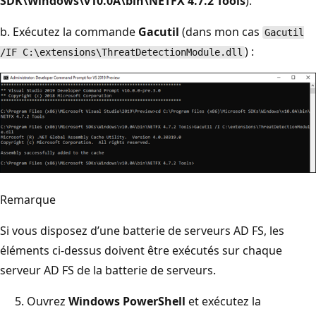
SDK\Windows\v10.0A\bin\NETFX 4.7.2 Tools
).
b. Exécutez la commande
Gacutil
(dans mon cas
Gacutil
) :
/IF C:\extensions\ThreatDetectionModule.dll
Remarque
Si vous disposez d’une batterie de serveurs AD FS, les
éléments ci-dessus doivent être exécutés sur chaque
serveur AD FS de la batterie de serveurs.
Ouvrez
Windows PowerShell
et exécutez la