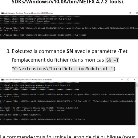
SDKs/Windows/v10.0A/bin/NETFX 4.7.2 Tools
).
Exécutez la commande
SN
avec le paramètre
-T
et
l’emplacement du fichier (dans mon cas
SN -T
).
"C:\extensions\ThreatDetectionModule.dll"
La commande vous fournira le jeton de clé publique (pour