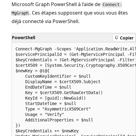
Microsoft Graph PowerShell à l’aide de
Connect-
. Ces étapes supposent que vous vous êtes
MgGraph
déjà connecté via PowerShell.
PowerShell
Copier
Connect-MgGraph -Scopes 'Application.ReadWrite.All
$servicePrincipalId = (Get-MgServicePrincipal -Fil
$keyCredentials = (Get-MgServicePrincipal -Filter 
$certX509 = [System.Security.Cryptography.X509Cert
$newKey = @(@{

    CustomKeyIdentifier = $null

    DisplayName = $certX509.Subject

    EndDateTime = $null

    Key = $certX509.GetRawCertData()

    KeyId = [guid]::NewGuid()

    StartDateTime = $null

    Type = "AsymmetricX509Cert"

    Usage = "Verify"

    AdditionalProperties = $null

})

$keyCredentials += $newKey
