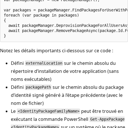
var packages = packageManager.FindPackagesForUserWithP
foreach (var package in packages)

{

  await packageManager.DeprovisionPackageForAllUsersAsy
  await packageManager.RemovePackageAsync(package.Id.F
Notez les détails importants ci-dessous sur ce code :
Défini
sur le chemin absolu du
externalLocation
répertoire d’installation de votre application (sans
noms exécutables)
Défini
sur le chemin absolu du package
packagePath
d’identité signé généré à l’étape précédente (avec le
nom de fichier)
Le
peut être trouvé en
<IdentityPackageFamilyName>
exécutant la commande PowerShell
Get-AppxPackage
sur un système où le package
<IdentityPackageName>