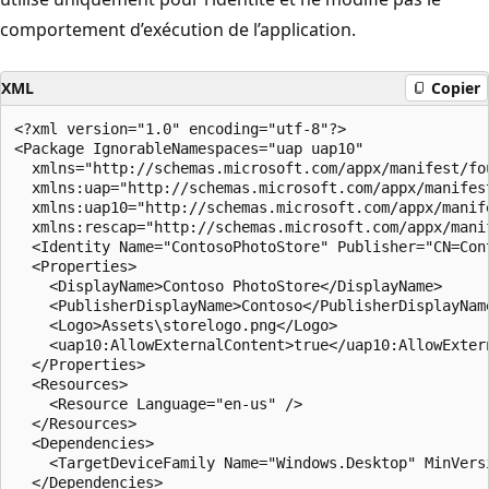
comportement d’exécution de l’application.
XML
Copier
<?xml version="1.0" encoding="utf-8"?>

<Package IgnorableNamespaces="uap uap10"

  xmlns="http://schemas.microsoft.com/appx/manifest/fou
  xmlns:uap="http://schemas.microsoft.com/appx/manifest
  xmlns:uap10="http://schemas.microsoft.com/appx/manife
  xmlns:rescap="http://schemas.microsoft.com/appx/mani
  <Identity Name="ContosoPhotoStore" Publisher="CN=Con
  <Properties>

    <DisplayName>Contoso PhotoStore</DisplayName>

    <PublisherDisplayName>Contoso</PublisherDisplayName
    <Logo>Assets\storelogo.png</Logo>

    <uap10:AllowExternalContent>true</uap10:AllowExtern
  </Properties>

  <Resources>

    <Resource Language="en-us" />

  </Resources>

  <Dependencies>

    <TargetDeviceFamily Name="Windows.Desktop" MinVers
  </Dependencies>
