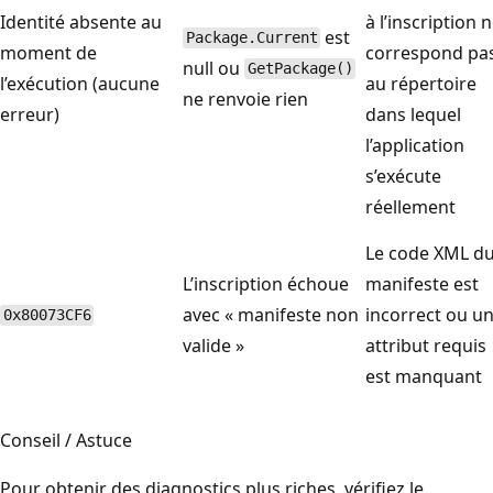
Identité absente au
à l’inscription 
est
Package.Current
moment de
correspond pa
null ou
GetPackage()
l’exécution (aucune
au répertoire
ne renvoie rien
erreur)
dans lequel
l’application
s’exécute
réellement
Le code XML d
L’inscription échoue
manifeste est
avec « manifeste non
incorrect ou u
0x80073CF6
valide »
attribut requis
est manquant
Conseil / Astuce
Pour obtenir des diagnostics plus riches, vérifiez le