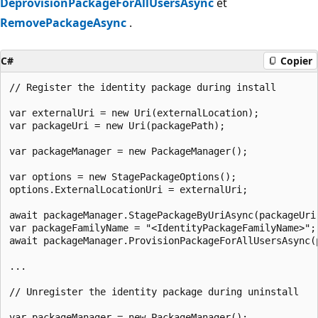
DeprovisionPackageForAllUsersAsync
et
RemovePackageAsync
.
C#
Copier
// Register the identity package during install

var externalUri = new Uri(externalLocation);

var packageUri = new Uri(packagePath);

var packageManager = new PackageManager();

var options = new StagePackageOptions();

options.ExternalLocationUri = externalUri;

await packageManager.StagePackageByUriAsync(packageUri,
var packageFamilyName = "<IdentityPackageFamilyName>";

await packageManager.ProvisionPackageForAllUsersAsync(p
...

// Unregister the identity package during uninstall

var packageManager = new PackageManager();
