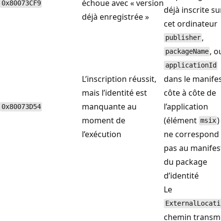
échoue avec « version
0x80073CF9
déjà inscrite su
déjà enregistrée »
cet ordinateur
,
publisher
, o
packageName
applicationId
L’inscription réussit,
dans le manife
mais l’identité est
côte à côte de
manquante au
l’application
0x80073D54
moment de
(élément
)
msix
l’exécution
ne correspond
pas au manifes
du package
d’identité
Le
ExternalLocati
chemin transm