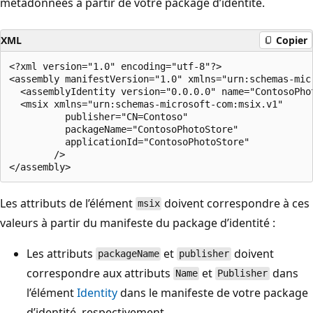
métadonnées à partir de votre package d’identité.
XML
Copier
<?xml version="1.0" encoding="utf-8"?>

<assembly manifestVersion="1.0" xmlns="urn:schemas-micr
  <assemblyIdentity version="0.0.0.0" name="ContosoPhot
  <msix xmlns="urn:schemas-microsoft-com:msix.v1"

          publisher="CN=Contoso"

          packageName="ContosoPhotoStore"

          applicationId="ContosoPhotoStore"

        />

Les attributs de l’élément
doivent correspondre à ces
msix
valeurs à partir du manifeste du package d’identité :
Les attributs
et
doivent
packageName
publisher
correspondre aux attributs
et
dans
Name
Publisher
l’élément
Identity
dans le manifeste de votre package
d’identité, respectivement