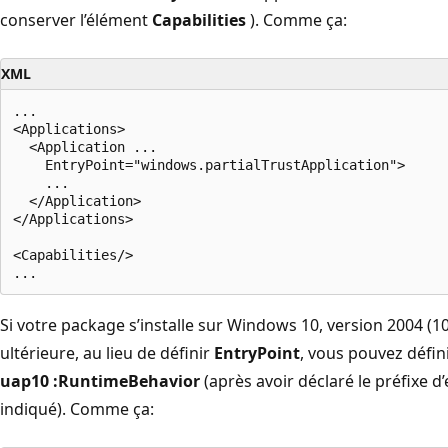
conserver l’élément
Capabilities
). Comme ça:
XML
...

<Applications>

  <Application ...

    EntryPoint="windows.partialTrustApplication">

    ...

  </Application>

</Applications>

<Capabilities/>

Si votre package s’installe sur Windows 10, version 2004 (10
ultérieure, au lieu de définir
EntryPoint
, vous pouvez défin
uap10 :RuntimeBehavior
(après avoir déclaré le préfixe
indiqué). Comme ça: