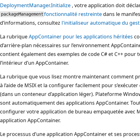
DeploymentManager.Initialize
, votre application doit décla
fonctionnalité restreinte
dans le manifes
packageManagement
d’informations, consultez
l'initialiseur automatique du ge
La rubrique
AppContainer pour les applications héritées
co
d’arrière-plan nécessaires sur l’environnement AppContaine
contient également des exemples de code C# et C++ pour te
l’intérieur d’un AppContainer.
La rubrique que vous lisez montre maintenant comment p
à l’aide de MSIX et la configurer facilement pour s’exécut
(dans un conteneur d’application léger). Plateforme Windo
sont automatiquement des applications AppContainer. Tou
configurer votre application de bureau empaquetée avec MS
application AppContainer.
Le processus d’une application AppContainer et ses processu