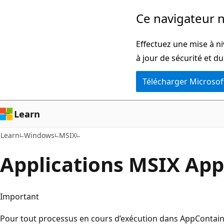
Passer
Ce navigateur n
directement
au
Effectuez une mise à ni
contenu
à jour de sécurité et d
principal
Télécharger Microsof
Learn
Learn
Windows
MSIX
Applications MSIX Ap
Important
Pour tout processus en cours d’exécution dans AppContaine