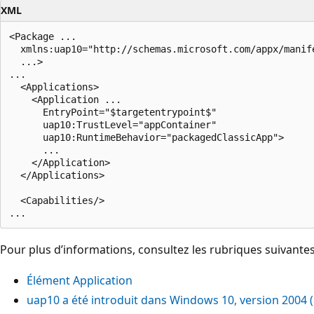
XML
<Package ...

  xmlns:uap10="http://schemas.microsoft.com/appx/manife
  ...>

...

  <Applications>

    <Application ...

      EntryPoint="$targetentrypoint$"

      uap10:TrustLevel="appContainer"

      uap10:RuntimeBehavior="packagedClassicApp">

      ...

    </Application>

  </Applications>

  <Capabilities/>

Pour plus d’informations, consultez les rubriques suivantes
Élément Application
uap10 a été introduit dans Windows 10, version 2004 (1