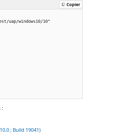
Copier
st/uap/windows10/10"

 :
0.0 ; Build 19041)