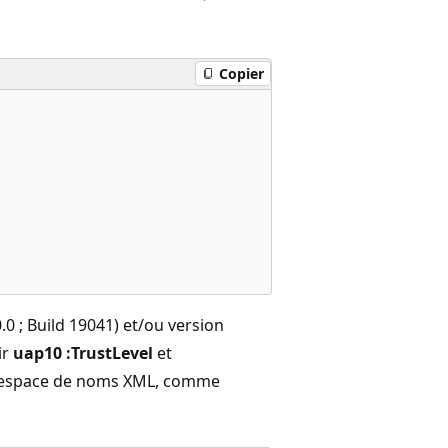
Copier
.0 ; Build 19041) et/ou version
ir
uap10 :TrustLevel
et
 d’espace de noms XML, comme