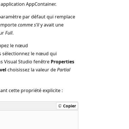
pplication AppContainer.
paramètre par défaut qui remplace
 comporte
comme s’il
y avait une
eur
Full
.
oppez le nœud
 sélectionnez le nœud qui
ns Visual Studio fenêtre
Properties
vel
choisissez la valeur de
Partial
nt cette propriété explicite :
Copier