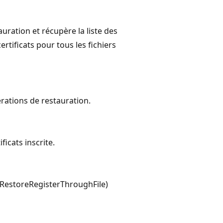
auration et récupère la liste des
tificats pour tous les fichiers
érations de restauration.
icats inscrite.
SrvRestoreRegisterThroughFile)