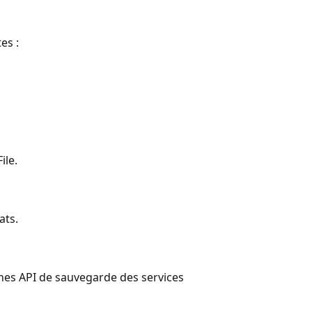
es :
ile.
ats.
aines API de sauvegarde des services