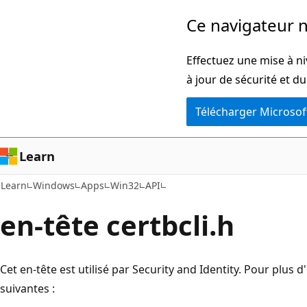
Passer
Ce navigateur n
directement
au
Effectuez une mise à ni
contenu
à jour de sécurité et d
principal
Télécharger Microsof
Learn
Learn
Windows
Apps
Win32
API
en-tête certbcli.h
Cet en-tête est utilisé par Security and Identity. Pour plus 
suivantes :